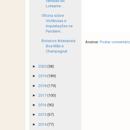
famílias do
Loteame...
Oficina sobre
Violências e
Inquietações na
Pandemi...
Bonecos Artesanais
Assinar:
Postar comentári
Boa Mãe e
Champagnat
►
2020
(58)
►
2019
(189)
►
2018
(179)
►
2017
(100)
►
2016
(90)
►
2015
(67)
►
2014
(77)