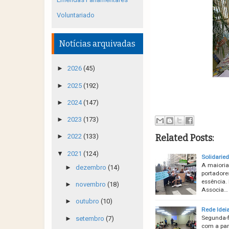
Voluntariado
Notícias arquivadas
►
2026
(45)
►
2025
(192)
►
2024
(147)
►
2023
(173)
Related Posts:
►
2022
(133)
▼
2021
(124)
Solidaried
A maioria
►
dezembro
(14)
portadore
essência.
►
novembro
(18)
Associa…
►
outubro
(10)
Rede Ideia
Segunda-fe
►
setembro
(7)
com a par