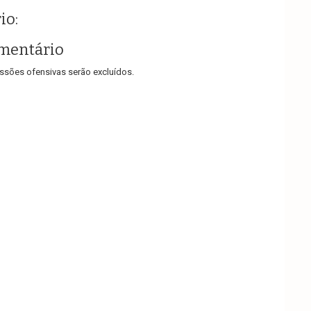
io:
mentário
sões ofensivas serão excluídos.