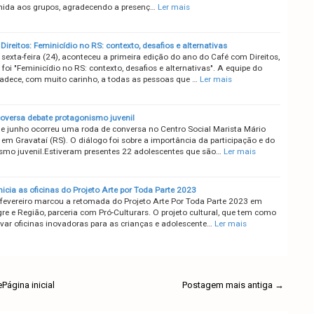
ida aos grupos, agradecendo a presenç…
Ler mais
ireitos: Feminicídio no RS: contexto, desafios e alternativas
sexta-feira (24), aconteceu a primeira edição do ano do Café com Direitos,
foi "Feminicídio no RS: contexto, desafios e alternativas". A equipe do
dece, com muito carinho, a todas as pessoas que …
Ler mais
oversa debate protagonismo juvenil
de junho ocorreu uma roda de conversa no Centro Social Marista Mário
 em Gravataí (RS). O diálogo foi sobre a importância da participação e do
smo juvenil.Estiveram presentes 22 adolescentes que são…
Ler mais
icia as oficinas do Projeto Arte por Toda Parte 2023
fevereiro marcou a retomada do Projeto Arte Por Toda Parte 2023 em
re e Região, parceria com Pró-Culturars. O projeto cultural, que tem como
evar oficinas inovadoras para as crianças e adolescente…
Ler mais
e
Página inicial
Postagem mais antiga →