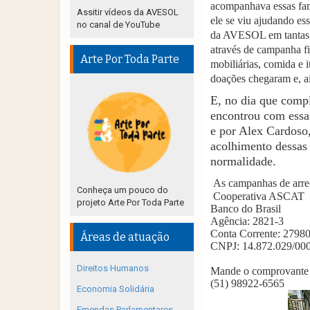
acompanhava essas famí
Assitir vídeos da AVESOL
ele se viu ajudando e
no canal de YouTube
da AVESOL em tantas lu
através de campanha fi
Arte Por Toda Parte
mobiliárias, comida e 
doações chegaram e, 
E, no dia que compl
encontrou com essas
e por Alex Cardoso,
acolhimento dessas 
normalidade.
As campanhas de arre
Conheça um pouco do
Cooperativa ASCAT
projeto Arte Por Toda Parte
Banco do Brasil
Agência: 2821-3
Conta Corrente: 27980
Áreas de atuação
CNPJ: 14.872.029/00
Direitos Humanos
Mande o comprovante p
(51) 98922-6565
Economia Solidária
Emendas Parlamentares