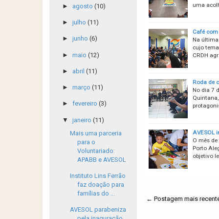
uma acolh
►
agosto
(10)
►
julho
(11)
Café com D
►
junho
(6)
Na última 
cujo tema 
►
maio
(12)
CRDH agra
►
abril
(11)
Roda de c
►
março
(11)
No dia 7 
Quintana,
►
fevereiro
(3)
protagoni
▼
janeiro
(11)
AVESOL in
Mais uma parceria
O mês de 
para o
Porto Aleg
Voluntariado:
objetivo l
APABB e AVESOL
Instituto Lins Ferrão
faz doação para
famílias do ...
← Postagem mais recent
AVESOL parabeniza
pela inaguração