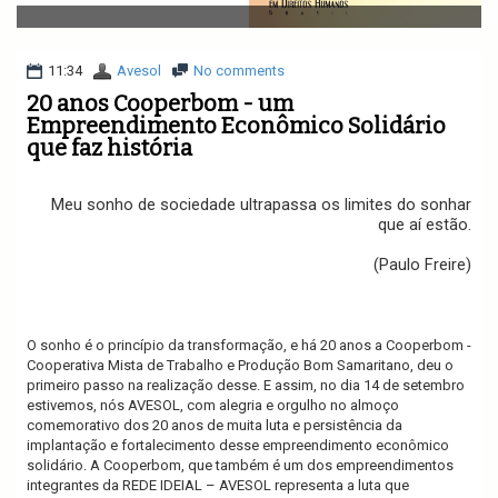
v
i
g
a
11:34
Avesol
No comments
t
20 anos Cooperbom - um
i
Empreendimento Econômico Solidário
o
que faz história
n
Meu sonho de sociedade ultrapassa os limites do sonhar
que aí estão.
(Paulo Freire)
O sonho é o princípio da transformação, e há 20 anos a Cooperbom -
Cooperativa Mista de Trabalho e Produção Bom Samaritano, deu o
primeiro passo na realização desse. E assim, no dia 14 de setembro
estivemos, nós AVESOL, com alegria e orgulho no almoço
comemorativo dos 20 anos de muita luta e persistência da
implantação e fortalecimento desse empreendimento econômico
solidário. A Cooperbom, que também é um dos empreendimentos
integrantes da REDE IDEIAL – AVESOL representa a luta que