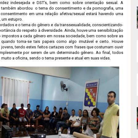
videz indesejada e DST’s, bem como sobre orientação sexual. A
 também abordou o tema do consentimento e da pornografia, uma
consentimento em uma relação afetiva/sexual estará havendo uma
, um estupro.
ordados e o tema do gênero e da transsexualidade, conscientizando-
ortância do respeito à diversidade. Ainda, houve uma sensibilização
o impostos a cada gênero em nossa sociedade, bem como sobre as
 quando toma-se tais papeis como algo imutável e certo. Houve
s jovens, tendo estes feitos cartazes com frases que costumam ouvir
implesmente por serem de um determinado gênero. Ao final, todos
 muito a oficina, sendo o tema presente e atual em suas vidas.