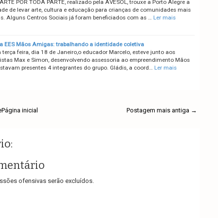
 ARTE POR TODA PARTE, realizado pela AVESOL, trouxe a Porto Alegre a
dade de levar arte, cultura e educação para crianças de comunidades mais
is. Alguns Centros Sociais já foram beneficiados com as …
Ler mais
a EES Mãos Amigas: trabalhando a identidade coletiva
terça feira, dia 18 de Janeiro,o educador Marcelo, esteve junto aos
istas Max e Simon, desenvolvendo assessoria ao empreendimento Mãos
stavam presentes 4 integrantes do grupo. Gládis, a coord…
Ler mais
e
Página inicial
Postagem mais antiga →
io:
mentário
sões ofensivas serão excluídos.