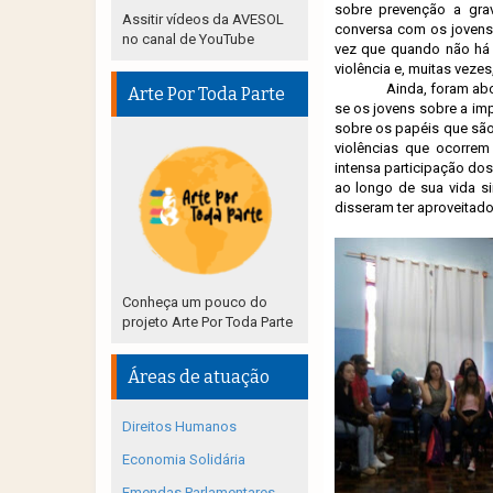
sobre prevenção a gra
Assitir vídeos da AVESOL
conversa com os jovens
no canal de YouTube
vez que quando não há 
violência e, muitas vezes
Ainda, foram ab
Arte Por Toda Parte
se os jovens sobre a imp
sobre os papéis que sã
violências que ocorrem
intensa participação do
ao longo de sua vida s
disseram ter aproveitado
Conheça um pouco do
projeto Arte Por Toda Parte
Áreas de atuação
Direitos Humanos
Economia Solidária
Emendas Parlamentares