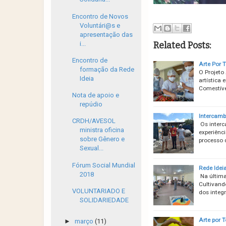
Encontro de Novos
Voluntári@s e
apresentação das
i...
Related Posts:
Encontro de
Arte Por T
formação da Rede
O Projeto 
Ideia
artística 
Comestível
Nota de apoio e
repúdio
Intercamb
CRDH/AVESOL
Os interc
ministra oficina
experiênc
sobre Gênero e
processo 
Sexual...
Fórum Social Mundial
Rede Ideia
2018
Na última
Cultivand
VOLUNTARIADO E
dos integ
SOLIDARIEDADE
Arte por T
►
março
(11)