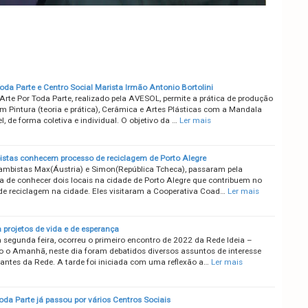
oda Parte e Centro Social Marista Irmão Antonio Bortolini
Arte Por Toda Parte, realizado pela AVESOL, permite a prática de produção
em Pintura (teoria e prática), Cerâmica e Artes Plásticas com a Mandala
, de forma coletiva e individual. O objetivo da …
Ler mais
istas conhecem processo de reciclagem de Porto Alegre
ambistas Max(Áustria) e Simon(República Tcheca), passaram pela
ia de conhecer dois locais na cidade de Porto Alegre que contribuem no
de reciclagem na cidade. Eles visitaram a Cooperativa Coad…
Ler mais
 projetos de vida e de esperança
 segunda feira, ocorreu o primeiro encontro de 2022 da Rede Ideia –
o o Amanhã, neste dia foram debatidos diversos assuntos de interesse
rantes da Rede. A tarde foi iniciada com uma reflexão a…
Ler mais
oda Parte já passou por vários Centros Sociais