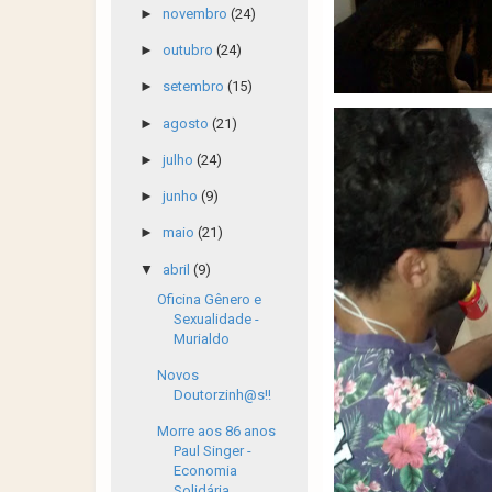
►
novembro
(24)
►
outubro
(24)
►
setembro
(15)
►
agosto
(21)
►
julho
(24)
►
junho
(9)
►
maio
(21)
▼
abril
(9)
Oficina Gênero e
Sexualidade -
Murialdo
Novos
Doutorzinh@s!!
Morre aos 86 anos
Paul Singer -
Economia
Solidária...