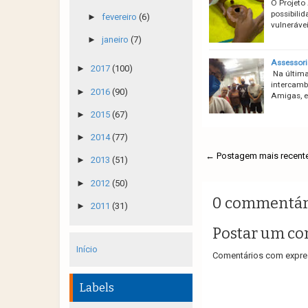
O Projeto
possibili
►
fevereiro
(6)
vulneráve
►
janeiro
(7)
Assessori
►
2017
(100)
Na última 
intercamb
►
2016
(90)
Amigas, e
►
2015
(67)
►
2014
(77)
← Postagem mais recent
►
2013
(51)
►
2012
(50)
0 commentár
►
2011
(31)
Postar um co
Início
Comentários com expres
Labels