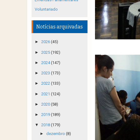
Voluntariado
Notícias arquivadas
►
2026
(45)
►
2025
(192)
►
2024
(147)
►
2023
(173)
►
2022
(133)
►
2021
(124)
►
2020
(58)
►
2019
(189)
▼
2018
(179)
►
dezembro
(8)