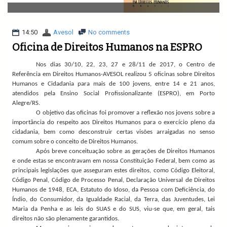
v
i
g
a
14:50
Avesol
No comments
t
Oficina de Direitos Humanos na ESPRO
i
o
Nos dias 30/10, 22, 23, 27 e 28/11 de 2017, o Centro de
n
Referência em Direitos Humanos-AVESOL realizou 5 oficinas sobre Direitos
Humanos e Cidadania para mais de 100 jovens, entre 14 e 21 anos,
atendidos pela Ensino Social Profissionalizante (ESPRO), em Porto
Alegre/RS.
O objetivo das oficinas foi promover a reflexão nos jovens sobre a
importância do respeito aos Direitos Humanos para o exercício pleno da
cidadania, bem como desconstruir certas visões arraigadas no senso
comum sobre o conceito de Direitos Humanos.
Após breve conceituação sobre as gerações de Direitos Humanos
e onde estas se encontravam em nossa Constituição Federal, bem como
as
principais legislações que asseguram estes direitos, como
Código Eleitoral,
Código Penal, Código de Processo Penal, Declaração Universal de Direitos
Humanos de 1948, ECA, Estatuto do Idoso, da Pessoa com Deficiência, do
Índio, do Consumidor, da Igualdade Racial, da Terra, das Juventudes, Lei
Maria da Penha e as leis do SUAS e do SUS, viu-se que, em geral, tais
direitos não são plenamente garantidos.