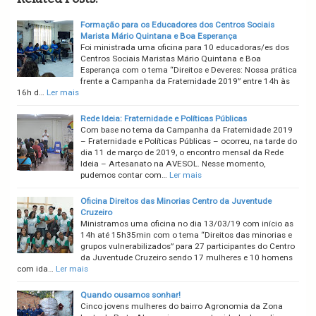
Formação para os Educadores dos Centros Sociais
Marista Mário Quintana e Boa Esperança
Foi ministrada uma oficina para 10 educadoras/es dos
Centros Sociais Maristas Mário Quintana e Boa
Esperança com o tema “Direitos e Deveres: Nossa prática
frente a Campanha da Fraternidade 2019” entre 14h às
16h d…
Ler mais
Rede Ideia: Fraternidade e Políticas Públicas
Com base no tema da Campanha da Fraternidade 2019
– Fraternidade e Políticas Públicas – ocorreu, na tarde do
dia 11 de março de 2019, o encontro mensal da Rede
Ideia – Artesanato na AVESOL. Nesse momento,
pudemos contar com…
Ler mais
Oficina Direitos das Minorias Centro da Juventude
Cruzeiro
Ministramos uma oficina no dia 13/03/19 com início as
14h até 15h35min com o tema “Direitos das minorias e
grupos vulnerabilizados” para 27 participantes do Centro
da Juventude Cruzeiro sendo 17 mulheres e 10 homens
com ida…
Ler mais
Quando ousamos sonhar!
Cinco jovens mulheres do bairro Agronomia da Zona