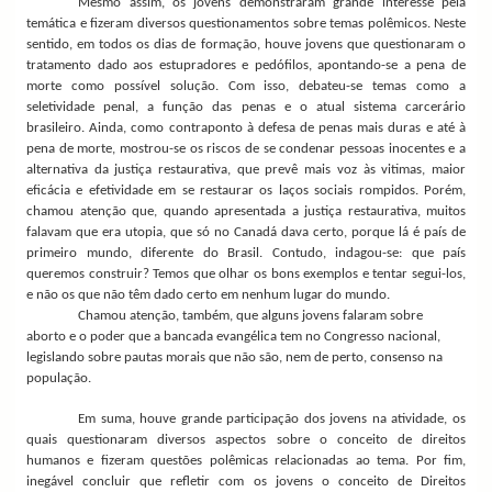
Mesmo assim, os jovens demonstraram grande interesse pela
temática e fizeram diversos questionamentos sobre temas polêmicos. Neste
sentido, em todos os dias de formação, houve jovens que questionaram o
tratamento dado aos estupradores e pedófilos, apontando-se a pena de
morte como possível solução. Com isso, debateu-se temas como a
seletividade penal, a função das penas e o atual sistema carcerário
brasileiro. Ainda, como contraponto à defesa de penas mais duras e até à
pena de morte, mostrou-se os riscos de se condenar pessoas inocentes e a
alternativa da justiça restaurativa, que prevê mais voz às vitimas, maior
eficácia e efetividade em se restaurar os laços sociais rompidos. Porém,
chamou atenção que, quando apresentada a justiça restaurativa, muitos
falavam que era utopia, que só no Canadá dava certo, porque lá é país de
primeiro mundo, diferente do Brasil. Contudo, indagou-se: que país
queremos construir? Temos que olhar os bons exemplos e tentar segui-los,
e não os que não têm dado certo em nenhum lugar do mundo.
Chamou atenção, também, que alguns jovens falaram sobre
aborto e o poder que a bancada evangélica tem no Congresso nacional,
legislando sobre pautas morais que não são, nem de perto, consenso na
população.
Em suma, houve grande participação dos jovens na atividade, os
quais questionaram diversos aspectos sobre o conceito de direitos
humanos e fizeram questões polêmicas relacionadas ao tema. Por fim,
inegável concluir que refletir com os jovens o conceito de Direitos