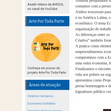
Analista pesquisador 
Assitir vídeos da AVESOL
contamos com a presen
no canal de YouTube
Ambos trouxeram para o
e na América Latina, c
Arte Por Toda Parte
econômico. O tema Eco
organização do trabal
As diferenças entre o
Criativa” também foram
A pratica como element
empreendimentos econ
compromisso com a Eco
uma outra economia, b
Conheça um pouco do
Finalizamos o encontr
projeto Arte Por Toda Parte
vida aos pobres na org
apresentou como Proje
Áreas de atuação
presta homenagem e d
logradouro público co
Direitos Humanos
Economia Solidária
Emendas Parlamentares