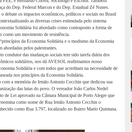
da FEE, e Bernardo Corrêa, Sociólogo e Escritor. Também
ça do Dep. Federal Marcon e do Dep. Estadual Zé Nunes.
 debate os impactos econômicos, políticos e sociais no Brasil
ontextualizando as diversas crises estimulada pelo sistema
nomia Solidária foi abordado como contraponto a forma de
ho como um movimento de resistência.
s “princípios da Economia Solidária e o modismo da Economia
 abordadas pelos palestrantes.
o condutor das mudanças sociais tem sido tarefa diária dos
ômicos solidários, nos dá AVESOL reafirmamos nosso
nomia Solidária e com todos que acreditam na necessidade de
aseada nos princípios da Economia Solidária.
o com a memória do Irmão Antonio Cecchin que dedicou sua
anização das lutas do povo. O vereador João Carlos Nedel
to de Lei aprovado na Câmara Municipal de Porto Alegre que
enomina como nome de Rua Irmão Antonio Cecchin o
nhecido como Rua 3.797, localizado no Bairro Mario Quintana.