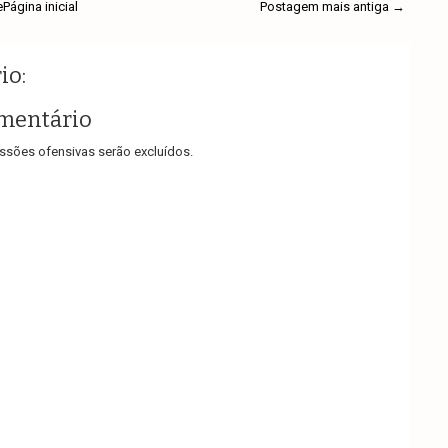
e
Página inicial
Postagem mais antiga →
io:
mentário
sões ofensivas serão excluídos.