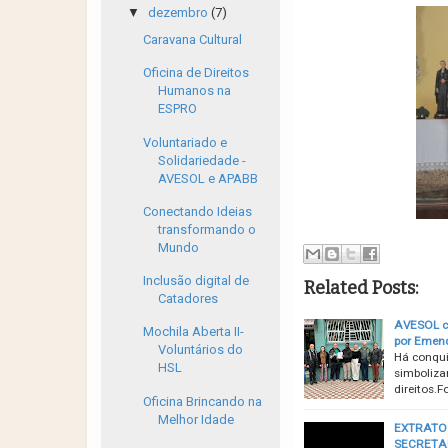
▼
dezembro
(7)
Caravana Cultural
Oficina de Direitos
Humanos na
ESPRO
Voluntariado e
Solidariedade -
AVESOL e APABB
Conectando Ideias
transformando o
Mundo
Inclusão digital de
Related Posts:
Catadores
AVESOL co
Mochila Aberta II-
por Emen
Voluntários do
Há conqui
HSL
simboliza
direitos.
Oficina Brincando na
Melhor Idade
EXTRATO 
SECRETA