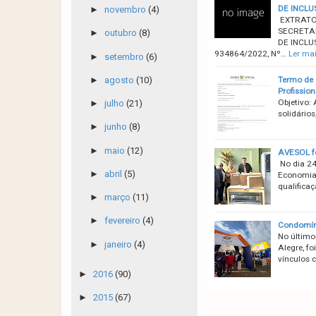
DE INCLU
►
novembro
(4)
EXTRATO 
SECRETA
►
outubro
(8)
DE INCLU
934864/2022, Nº…
Ler ma
►
setembro
(6)
Termo de 
►
agosto
(10)
Profission
Objetivo:
►
julho
(21)
solidário
►
junho
(8)
►
maio
(12)
AVESOL fo
No dia 24
►
abril
(5)
Economia 
qualifica
►
março
(11)
►
fevereiro
(4)
Condomíni
No último
►
janeiro
(4)
Alegre, f
vínculos 
►
2016
(90)
►
2015
(67)