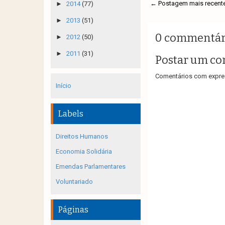
← Postagem mais recent
►
2014
(77)
►
2013
(51)
0 commentár
►
2012
(50)
►
2011
(31)
Postar um co
Comentários com expres
Início
Labels
Direitos Humanos
Economia Solidária
Emendas Parlamentares
Voluntariado
Páginas