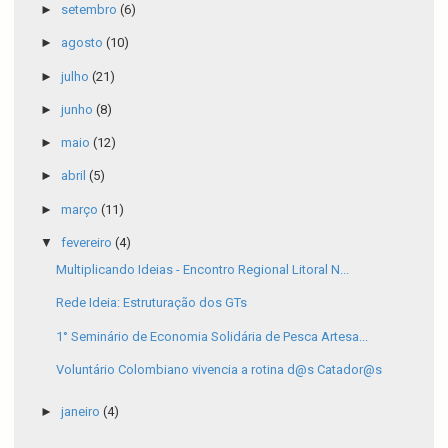
►
setembro
(6)
►
agosto
(10)
►
julho
(21)
►
junho
(8)
►
maio
(12)
►
abril
(5)
►
março
(11)
▼
fevereiro
(4)
Multiplicando Ideias - Encontro Regional Litoral N...
Rede Ideia: Estruturação dos GTs
1° Seminário de Economia Solidária de Pesca Artesa...
Voluntário Colombiano vivencia a rotina d@s Catador@s
►
janeiro
(4)