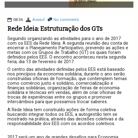
v
i
g
a
08:36
Avesol
No comments
t
Rede Ideia: Estruturação dos GTs
i
o
Seguindo organizando as atividades para o ano de 2017
n
com os EES da Rede Ideia. A segunda reunião deu conta de
encerrar o Planejamento Participativo, prevendo as ações e
metas com os Grupos de Trabalho (GT) os quais foram
definidos pelos EES. O encontro aconteceu nesta segunda
feria, dia 13 de fevereiro de 2017.
O centro das atividades definidas pelos EES está baseado
nos princípios da economia solidária, durante o ano serão
construídas oficinas de formação, que contemplem temas
como comércio justo e solidário, comercialização e
finanças solidárias, organização de feiras de economia
solidária e técnicas em vendas, além de criar oficinas de
trocas de experiências entre os grupos e promover
intercâmbios para que possamos trocar saberes.
A Rede Ideia tem construído ações de forma coletiva
buscando integrar todos os EES, a autogestão tem se
mostrado na prática, através das decisões coletivas e da
responsabilidade dos EES com os acordos coletivos.
2017 será um ano de grandes desafios para Economia