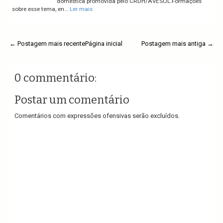
doméstica promovida pelo CRDH/AVESOL.Formações
sobre esse tema, en…
Ler mais
← Postagem mais recente
Página inicial
Postagem mais antiga →
0 commentário:
Postar um comentário
Comentários com expressões ofensivas serão excluídos.