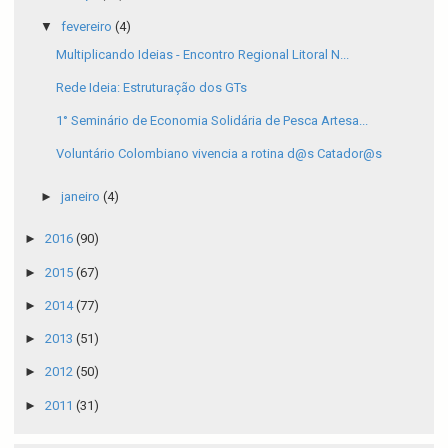
▼
fevereiro
(4)
Multiplicando Ideias - Encontro Regional Litoral N...
Rede Ideia: Estruturação dos GTs
1° Seminário de Economia Solidária de Pesca Artesa...
Voluntário Colombiano vivencia a rotina d@s Catador@s
►
janeiro
(4)
►
2016
(90)
►
2015
(67)
►
2014
(77)
►
2013
(51)
►
2012
(50)
►
2011
(31)