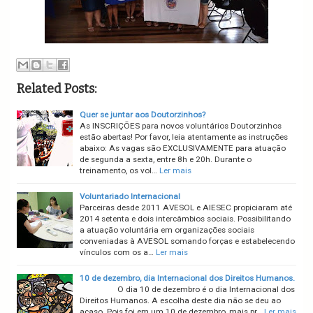
Related Posts:
Quer se juntar aos Doutorzinhos?
As INSCRIÇÕES para novos voluntários Doutorzinhos
estão abertas! Por favor, leia atentamente as instruções
abaixo: As vagas são EXCLUSIVAMENTE para atuação
de segunda a sexta, entre 8h e 20h. Durante o
treinamento, os vol…
Ler mais
Voluntariado Internacional
Parceiras desde 2011 AVESOL e AIESEC propiciaram até
2014 setenta e dois intercâmbios sociais. Possibilitando
a atuação voluntária em organizações sociais
conveniadas à AVESOL somando forças e estabelecendo
vínculos com os a…
Ler mais
10 de dezembro, dia Internacional dos Direitos Humanos.
O dia 10 de dezembro é o dia Internacional dos
Direitos Humanos. A escolha deste dia não se deu ao
acaso. Pois foi em um 10 de dezembro, mais pr…
Ler mais