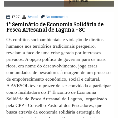
v
i
g
a
17:27
Avesol
No comments
t
1° Seminário de Economia Solidária de
i
Pesca Artesanal de Laguna - SC
o
n
Os conflitos socioambientais e violação de direitos
humanos nos territórios tradicionais pesqueiro,
revelam a face de uma crise gerada por interesses
privados. A opção política de governar para os mais
ricos, em nome do desenvolvimento, joga essas
comunidades de pescadores à margem de um processo
de empobrecimento econômico, social e cultural.
A AVESOL teve o prazer de ser convidada a participar
como facilitadora do 1º Encontro de Economia
Solidária de Pesca Artesanal de Laguna, organizado
pela CPP - Conselho Pastoral dos Pescadores, que
busca através da economia solidária estratégia de