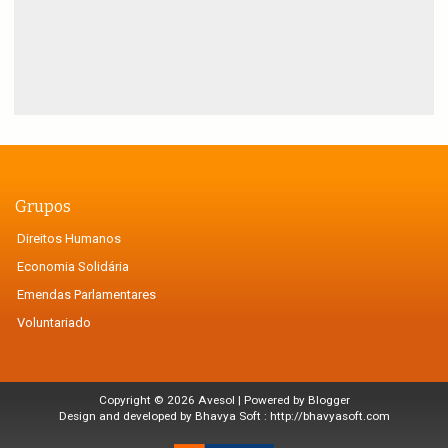
Grupos
Direitos Humanos
Economia Solidária
Emendas Parlamentares
Voluntariado
Copyright ©
2026
Avesol
| Powered by
Blogger
Design and developed by Bhavya Soft :
http://bhavyasoft.com