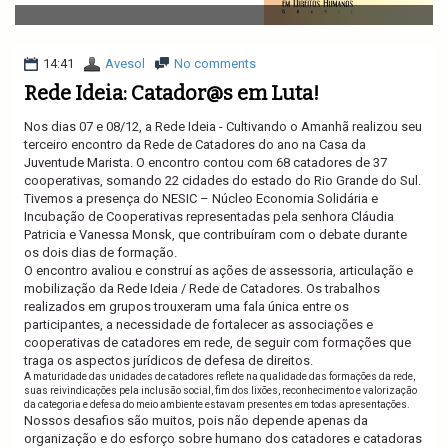
v
i
g
a
14:41
Avesol
No comments
t
Rede Ideia: Catador@s em Luta!
i
o
Nos dias 07 e 08/12, a Rede Ideia - Cultivando o Amanhã realizou seu
n
terceiro encontro da Rede de Catadores do ano na Casa da
Juventude Marista. O encontro contou com 68 catadores de 37
cooperativas, somando 22 cidades do estado do Rio Grande do Sul.
Tivemos a presença do NESIC – Núcleo Economia Solidária e
Incubação de Cooperativas representadas pela senhora Cláudia
Patricia e Vanessa Monsk, que contribuíram com o debate durante
os dois dias de formação.
O encontro avaliou e construí as ações de assessoria, articulação e
mobilização da Rede Ideia / Rede de Catadores. Os trabalhos
realizados em grupos trouxeram uma fala única entre os
participantes, a necessidade de fortalecer as associações e
cooperativas de catadores em rede, de seguir com formações que
traga os aspectos jurídicos de defesa de direitos.
A maturidade das unidades de catadores reflete na qualidade das formações da rede,
suas reivindicações pela inclusão social, fim dos lixões, reconhecimento e valorização
da categoria e defesa do meio ambiente estavam presentes em todas apresentações.
Nossos desafios são muitos, pois não depende apenas da
organização e do esforço sobre humano dos catadores e catadoras