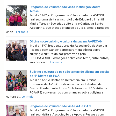
Programa do Voluntariado visita Instituição Madre
Teresa
No dia 16/7, o Programa de Voluntariado da AVESOL
realizou uma visita a Instituição de Educação Infantil
Madre Teresa - Sociedade Literária e Caritativa Santo
Agostinho, que atende crianças de 0 a 6 anos, e também
crian…
Ler mais
Oficina sobre bullying e cultura da paz na AAPECAN
No dia 15/7, frequentadores da Associação de Apoio a
Pessoas com Câncer, participaram da oficina sobre
bullying e cultura da paz promovida pelo
CRDH/AVESOL.Formações sobre esse tema, entre outros,
são disponib…
Ler mais
Bullying e cultura da paz são temas de oficina em escola
do 4º Distrito de POA
No dia 16/7, o Centro de Referência em Direitos
Humanos da AVESOL esteve na Escola Estadual de
Ensino Fundamental Lions Club Farrapos (4º Distrito de
POA/RS) conversando com crianças sobre bullying e
cultura d…
Ler mais
Programa do Voluntariado visita AAPECAN
No dia 14/7, o Programa de Voluntariado da AVESOL
realizou visita a Associação de Apoio a Pessoas com