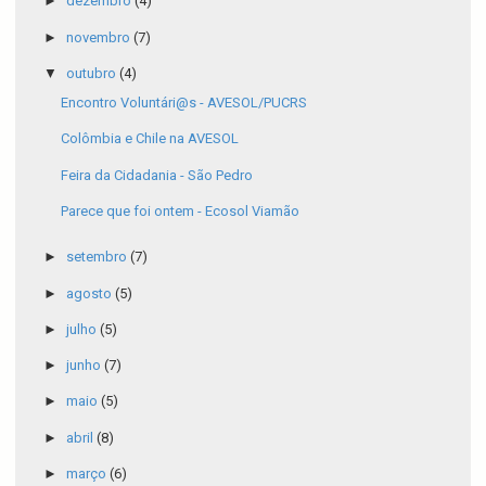
►
dezembro
(4)
►
novembro
(7)
▼
outubro
(4)
Encontro Voluntári@s - AVESOL/PUCRS
Colômbia e Chile na AVESOL
Feira da Cidadania - São Pedro
Parece que foi ontem - Ecosol Viamão
►
setembro
(7)
►
agosto
(5)
►
julho
(5)
►
junho
(7)
►
maio
(5)
►
abril
(8)
►
março
(6)