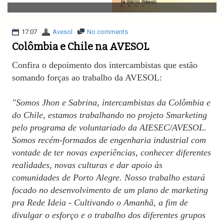
v
i
g
a
17:07
Avesol
No comments
t
Colômbia e Chile na AVESOL
i
o
Confira o depoimento dos intercambistas que estão
n
somando forças ao trabalho da AVESOL:
"Somos Jhon e Sabrina, intercambistas da Colômbia e
do Chile, estamos trabalhando no projeto Smarketing
pelo programa de voluntariado da AIESEC/AVESOL.
Somos recém-formados de engenharia industrial com
vontade de ter novas experiências, conhecer diferentes
realidades, novas culturas e dar apoio às
comunidades de Porto Alegre. Nosso trabalho estará
focado no desenvolvimento de um plano de marketing
pra Rede Ideia - Cultivando o Amanhã, a fim de
divulgar o esforço e o trabalho dos diferentes grupos