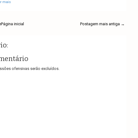
er mais
e
Página inicial
Postagem mais antiga →
io:
mentário
sões ofensivas serão excluídos.