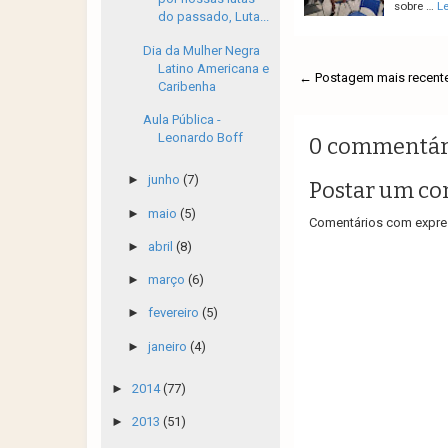
sobre …
L
do passado, Luta...
Dia da Mulher Negra
Latino Americana e
← Postagem mais recent
Caribenha
Aula Pública -
Leonardo Boff
0 commentár
►
junho
(7)
Postar um co
►
maio
(5)
Comentários com expres
►
abril
(8)
►
março
(6)
►
fevereiro
(5)
►
janeiro
(4)
►
2014
(77)
►
2013
(51)