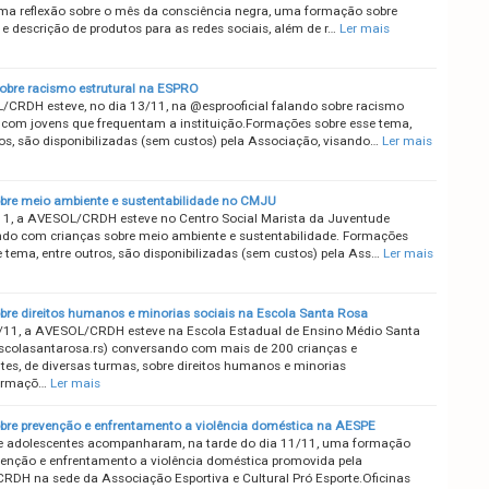
 uma reflexão sobre o mês da consciência negra, uma formação sobre
 e descrição de produtos para as redes sociais, além de r…
Ler mais
obre racismo estrutural na ESPRO
CRDH esteve, no dia 13/11, na @esprooficial falando sobre racismo
l com jovens que frequentam a instituição.Formações sobre esse tema,
ros, são disponibilizadas (sem custos) pela Associação, visando…
Ler mais
obre meio ambiente e sustentabilidade no CMJU
11, a AVESOL/CRDH esteve no Centro Social Marista da Juventude
do com crianças sobre meio ambiente e sustentabilidade. Formações
 tema, entre outros, são disponibilizadas (sem custos) pela Ass…
Ler mais
obre direitos humanos e minorias sociais na Escola Santa Rosa
/11, a AVESOL/CRDH esteve na Escola Estadual de Ensino Médio Santa
colasantarosa.rs) conversando com mais de 200 crianças e
tes, de diversas turmas, sobre direitos humanos e minorias
Formaçõ…
Ler mais
obre prevenção e enfrentamento a violência doméstica na AESPE
e adolescentes acompanharam, na tarde do dia 11/11, uma formação
venção e enfrentamento a violência doméstica promovida pela
DH na sede da Associação Esportiva e Cultural Pró Esporte.Oficinas