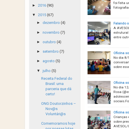
foi feita
►
2016
(90)
fotografia
▼
2015
(67)
►
dezembro
(4)
Falando s
A AVESOL/
►
novembro
(7)
estrutura
entre out
►
outubro
(4)
►
setembro
(7)
Oficina s
No dia 8/
►
agosto
(5)
conversan
sobre esse
▼
julho
(5)
Receita Federal do
Oficina s
Brasil: uma
No dia 12
parceria que dá
Rosa (@es
certo!
adolescen
sociais.
ONG Doutorzinhos –
Nov@s
Oficina s
Voluntári@s
Crianças 
sobre pre
Comemoramos hoje
AVESOL/CR
por nossas lutas