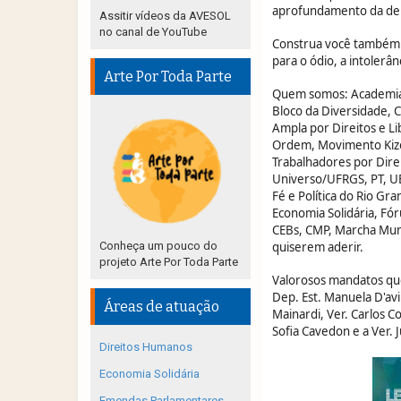
aprofundamento da de
Assitir vídeos da AVESOL
no canal de YouTube
Construa você também u
para o ódio, a intolerân
Arte Por Toda Parte
Quem somos: Academia d
Bloco da Diversidade, 
Ampla por Direitos e L
Ordem, Movimento Kiz
Trabalhadores por Dire
Universo/UFRGS, PT, U
Fé e Política do Rio Gr
Economia Solidária, Fó
CEBs, CMP, Marcha Mund
Conheça um pouco do
quiserem aderir.
projeto Arte Por Toda Parte
Valorosos mandatos que
Dep. Est. Manuela D'avi
Áreas de atuação
Mainardi, Ver. Carlos C
Sofia Cavedon e a Ver. 
Direitos Humanos
Economia Solidária
Emendas Parlamentares