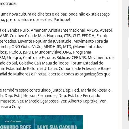
mocracia.
ma nova cultura de direitos e de paz, onde não exista espaço
cia, preconceitos e opressões. Participe!
e Samba Puro, Amencar, Anistia Internacional, APLPS, Avesol,
CAMP, Coletivo Cidade Mais Humana, CTB, CUT, FEDDH, Frente
iberdades, Levante Popular da Juventude, Movimento Fora da
omba, ONG Outra Visão, MNDH-RS, MTD, (Movimento dos
itos), PCdoB, JSPDT, MundoInvisivel.ORG, Programa
BM, Unegro, Centro de Estudos Biblicos- CEBI/RS, Movimento de
ande do Sul, Coletivo Cais Maua de Todos, Fórum Estadual de
rum Estadual de Reforma Urbana, Comunidade Eclesial de Base-
ial de Mulheres e Piratas, aberto a todas as organizações que
 também estão construindo junto: Dep. Fed. Maria do Rosário,
la, Dep. Est. Jéferson Fernandes, Dep. Est. Luiz Fernando
omasseto, Ver. Marcelo Sgarbossa, Ver. Alberto Kopittke, Ver.
Jussara Cony.