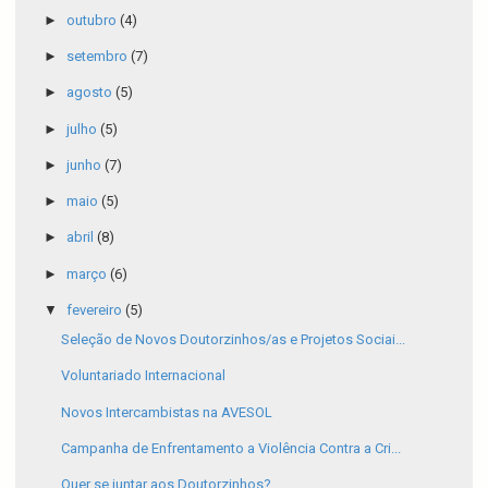
►
outubro
(4)
►
setembro
(7)
►
agosto
(5)
►
julho
(5)
►
junho
(7)
►
maio
(5)
►
abril
(8)
►
março
(6)
▼
fevereiro
(5)
Seleção de Novos Doutorzinhos/as e Projetos Sociai...
Voluntariado Internacional
Novos Intercambistas na AVESOL
Campanha de Enfrentamento a Violência Contra a Cri...
Quer se juntar aos Doutorzinhos?