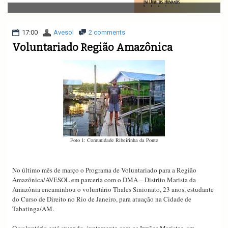
v
i
g
a
17:00
Avesol
2 comments
t
Voluntariado Região Amazônica
i
o
n
Foto 1: Comunidade Ribeirinha da Ponte
No último mês de março o Programa de Voluntariado para a Região
Amazônica/AVESOL em parceria com o DMA – Distrito Marista da
Amazônia encaminhou o voluntário Thales Sinionato, 23 anos, estudante
do Curso de Direito no Rio de Janeiro, para atuação na Cidade de
Tabatinga/AM.