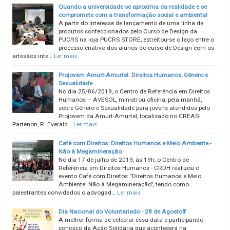
Quando a universidade se aproxima da realidade e se
compromete com a transformação social e ambiental
A partir do interesse de lançamento de uma linha de
produtos confeccionados pelo Curso de Design da
PUCRS na loja PUCRS STORE, estreitou-se o laço entre o
processo criativo dos alunos do curso de Design com os
artesãos inte…
Ler mais
Projovem Amurt-Amurtel: Direitos Humanos, Gênero e
Sexualidade
No dia 25/06/2019, o Centro de Referência em Direitos
Humanos – AVESOL, ministrou oficina, pela manhã,
sobre Gênero e Sexualidade para jovens atendidos pelo
Projovem da Amurt-Amurtel, localizado no CREAS-
Partenon, R. Everald…
Ler mais
Café com Direitos: Direitos Humanos e Meio Ambiente -
Não à Megamineração
No dia 17 de julho de 2019, às 19h, o Centro de
Referência em Direitos Humanos - CRDH realizou o
evento Café com Direitos “Direitos Humanos e Meio
Ambiente: Não à Megamineração”, tendo como
palestrantes convidados o advogad…
Ler mais
Dia Nacional do Voluntariado - 28 de Agosto❣️
A melhor forma de celebrar essa data é participando
conosco da Ação Solidária que acontecerá na