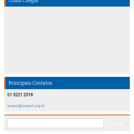
Como Chegar
Principais Contatos
51 3221 2318
avesol@avesol.org.br