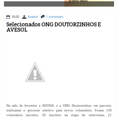
v
i
g
a
10:01
Avesol
1 comment
t
Selecionados ONG DOUTORZINHOS E
i
AVESOL
o
n
No mês de fevereiro a AVESOL e a ONG Doutorzinhos, em parceria,
realizaram o processo seletivo para novos voluntários. Foram 150
voluntários inscritos, 45 inscritos na etapa de entrevistas, 21