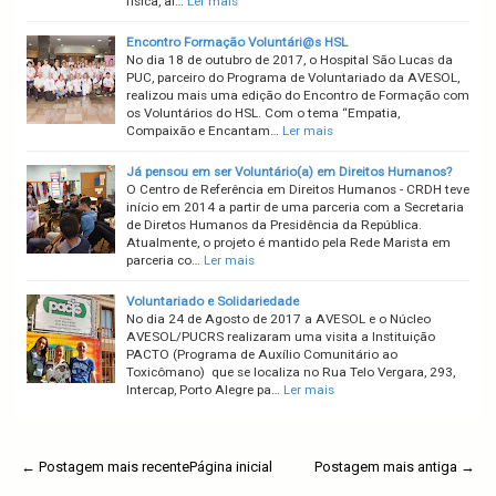
física, al…
Ler mais
Encontro Formação Voluntári@s HSL
No dia 18 de outubro de 2017, o Hospital São Lucas da
PUC, parceiro do Programa de Voluntariado da AVESOL,
realizou mais uma edição do Encontro de Formação com
os Voluntários do HSL. Com o tema “Empatia,
Compaixão e Encantam…
Ler mais
Já pensou em ser Voluntário(a) em Direitos Humanos?
O Centro de Referência em Direitos Humanos - CRDH teve
início em 2014 a partir de uma parceria com a Secretaria
de Diretos Humanos da Presidência da República.
Atualmente, o projeto é mantido pela Rede Marista em
parceria co…
Ler mais
Voluntariado e Solidariedade
No dia 24 de Agosto de 2017 a AVESOL e o Núcleo
AVESOL/PUCRS realizaram uma visita a Instituição
PACTO (Programa de Auxílio Comunitário ao
Toxicômano) que se localiza no Rua Telo Vergara, 293,
Intercap, Porto Alegre pa…
Ler mais
← Postagem mais recente
Página inicial
Postagem mais antiga →