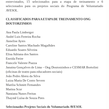
entrevistados, 15 selecionados para a etapa de treinamento e 6
selecionados para os projetos sociais do Programa de Voluntariado
AVESOL.
CLASSIFICADOS PARA A ETAPA DE TREINAMENTO ONG
DOUTORZINHOS
Ana Paula Limberger
André Luis Ferreira Rocha
Annelise Ayres
Caroline Santos Machado Magalhães
Eduardo Soares Silveira
Elisa Adriana dos Santos
Eneida Freire
Francele Valente Piazza
Janaina Gonçalves de Lima – Ong Doutorzinhos e CESMAR Bortolini
(oficinas de teatro para educadores sociais)
João Pedro Abreu da Silva
Luiza Maria De Conto Severo
Marilia Schmitt Fernandes
Marina Scur
Naraiana Nunes Freitas
Thaymê Luísa de Souza Pires
Selecionados Projetos Sociais do Voluntariado AVESOL