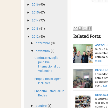
►
2016
(90)
►
2015
(67)
►
2014
(77)
►
2013
(51)
Related Posts:
▼
2012
(50)
►
dezembro
(8)
AVESOL na
De 9 a 12
▼
novembro
(3)
Assemblei
entrega 
Confraternização
mais
pelo Dia
Internacional do
Oficina s
Voluntário
Educadore
com a AVE
Projeto Reciclagem
adolescent
Inclusiva
cust…
Ler
Encontro Estadual De
Oficinas 
Redes
O Centro 
realizou 
►
outubro
(3)
número de