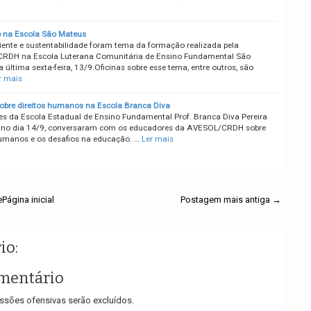
 na Escola São Mateus
ente e sustentabilidade foram tema da formação realizada pela
RDH na Escola Luterana Comunitária de Ensino Fundamental São
 última sexta-feira, 13/9.Oficinas sobre esse tema, entre outros, são
r mais
obre direitos humanos na Escola Branca Diva
s da Escola Estadual de Ensino Fundamental Prof. Branca Diva Pereira
 no dia 14/9, conversaram com os educadores da AVESOL/CRDH sobre
humanos e os desafios na educação. …
Ler mais
e
Página inicial
Postagem mais antiga →
io:
mentário
sões ofensivas serão excluídos.