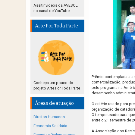
Assitir vídeos da AVESOL
no canal de YouTube
Arte Por Toda Parte
Prêmio contemplaria a a
comercialização, produç
Conheça um pouco do
pelo programa na América
projeto Arte Por Toda Parte
desempenho administrat
Áreas de atuação
O critério usado para pr
organização de catadores
O tempo usado para que
Direitos Humanos
entre o 2º semestre de 2
Economia Solidária
A Associação dos Recic
Emendas Parlamentares