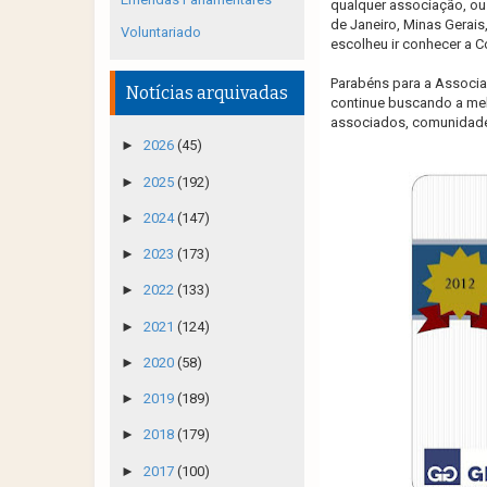
qualquer associação, ou
de Janeiro, Minas Gerais
Voluntariado
escolheu ir conhecer a C
Parabéns para a Associa
Notícias arquivadas
continue buscando a mel
associados, comunidade
►
2026
(45)
►
2025
(192)
►
2024
(147)
►
2023
(173)
►
2022
(133)
►
2021
(124)
►
2020
(58)
►
2019
(189)
►
2018
(179)
►
2017
(100)