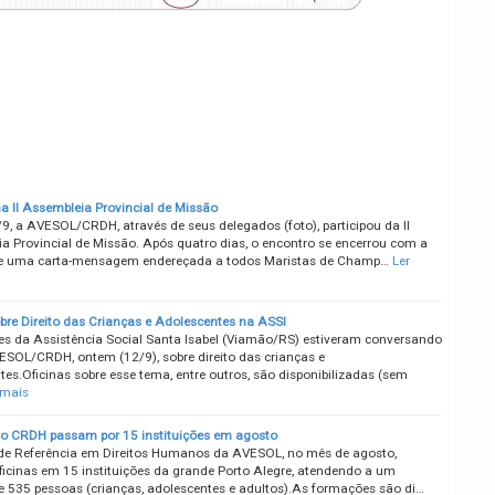
 II Assembleia Provincial de Missão
/9, a AVESOL/CRDH, através de seus delegados (foto), participou da II
a Provincial de Missão. Após quatro dias, o encontro se encerrou com a
de uma carta-mensagem endereçada a todos Maristas de Champ…
Ler
obre Direito das Crianças e Adolescentes na ASSI
s da Assistência Social Santa Isabel (Viamão/RS) estiveram conversando
SOL/CRDH, ontem (12/9), sobre direito das crianças e
es.Oficinas sobre esse tema, entre outros, são disponibilizadas (sem
 mais
do CRDH passam por 15 instituições em agosto
de Referência em Direitos Humanos da AVESOL, no mês de agosto,
oficinas em 15 instituições da grande Porto Alegre, atendendo a um
 535 pessoas (crianças, adolescentes e adultos).As formações são di…