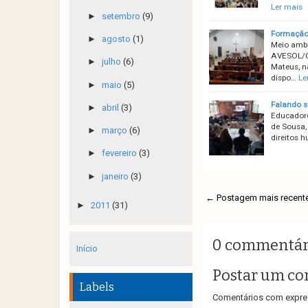
Ler mais
►
setembro
(9)
Formação
►
agosto
(1)
Meio ambi
AVESOL/C
►
julho
(6)
Mateus, na
dispo…
Le
►
maio
(5)
Falando s
►
abril
(3)
Educadore
de Sousa,
►
março
(6)
direitos 
►
fevereiro
(3)
►
janeiro
(3)
← Postagem mais recent
►
2011
(31)
0 commentár
Início
Postar um co
Labels
Comentários com expres