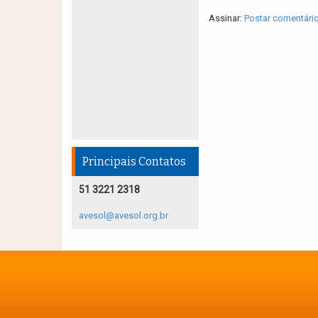
Assinar:
Postar comentári
Principais Contatos
51 3221 2318
avesol@avesol.org.br