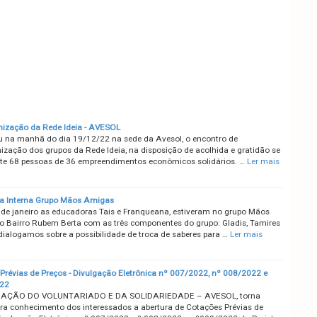
nização da Rede Ideia - AVESOL
 na manhã do dia 19/12/22 na sede da Avesol, o encontro de
nização dos grupos da Rede Ideia, na disposição de acolhida e gratidão se
nte 68 pessoas de 36 empreendimentos econômicos solidários. …
Ler mais
a Interna Grupo Mãos Amigas
 de janeiro as educadoras Tais e Franqueana, estiveram no grupo Mãos
 Bairro Rubem Berta com as três componentes do grupo: Gladis, Tamires
 dialogamos sobre a possibilidade de troca de saberes para …
Ler mais
Prévias de Preços - Divulgação Eletrônica nº 007/2022, nº 008/2022 e
22
AÇÃO DO VOLUNTARIADO E DA SOLIDARIEDADE – AVESOL, torna
ara conhecimento dos interessados a abertura de Cotações Prévias de