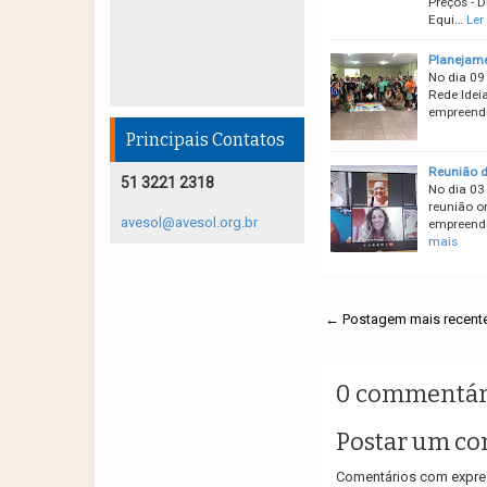
Preços - 
Equi…
Ler
Planejame
No dia 09
Rede Idei
empreendi
Principais Contatos
Reunião d
51 3221 2318
No dia 03
reunião o
avesol@avesol.org.br
empreendi
mais
← Postagem mais recent
0 commentár
Postar um co
Comentários com expres