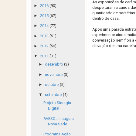
As exposições de cerâmi
►
2016
(90)
despertaram a curiosida
quantidade de bactérias
►
2015
(67)
dentro de casa.
►
2014
(77)
Após uma parada estraté
experimentar ainda muita
►
2013
(51)
conversação sem fios à d
elevação de uma cadeira
►
2012
(50)
▼
2011
(31)
►
dezembro
(3)
►
novembro
(3)
►
outubro
(5)
▼
setembro
(4)
Projeto Sinergia
Digital
AVESOL Inaugura
Nova Sede
Programa Ação