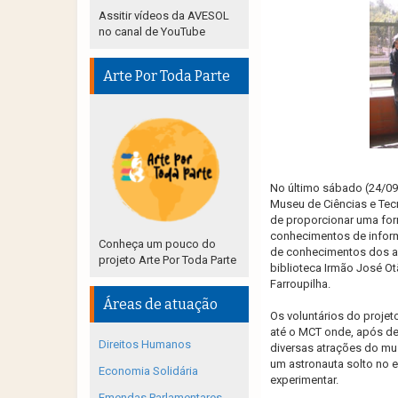
Assitir vídeos da AVESOL
no canal de YouTube
Arte Por Toda Parte
No último sábado (24/09)
Museu de Ciências e Tec
de proporcionar uma for
conhecimentos de informá
Conheça um pouco do
de conhecimentos dos alu
projeto Arte Por Toda Parte
biblioteca Irmão José Ot
Farroupilha.
Áreas de atuação
Os voluntários do proje
até o MCT onde, após dei
Direitos Humanos
diversas atrações do mus
um astronauta solto no e
Economia Solidária
experimentar.
Emendas Parlamentares