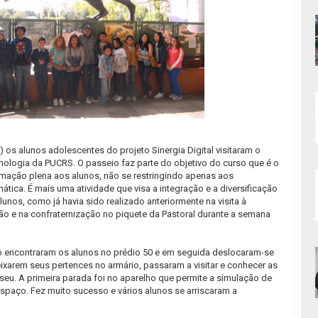
 os alunos adolescentes do projeto Sinergia Digital visitaram o
nologia da PUCRS. O passeio faz parte do objetivo do curso que é o
mação plena aos alunos, não se restringindo apenas aos
tica. É mais uma atividade que visa a integração e a diversificação
nos, como já havia sido realizado anteriormente na visita à
ão e na confraternização no piquete da Pastoral durante a semana
to encontraram os alunos no prédio 50 e em seguida deslocaram-se
xarem seus pertences no armário, passaram a visitar e conhecer as
eu. A primeira parada foi no aparelho que permite a simulação de
spaço. Fez muito sucesso e vários alunos se arriscaram a