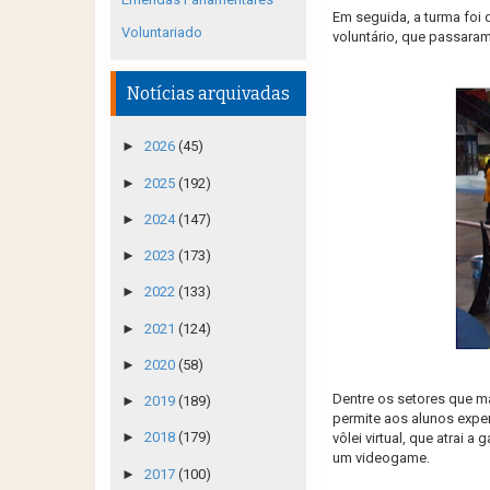
Em seguida, a turma fo
Voluntariado
voluntário, que passaram
Notícias arquivadas
►
2026
(45)
►
2025
(192)
►
2024
(147)
►
2023
(173)
►
2022
(133)
►
2021
(124)
►
2020
(58)
Dentre os setores que ma
►
2019
(189)
permite aos alunos expe
►
2018
(179)
vôlei virtual, que atrai 
um videogame.
►
2017
(100)