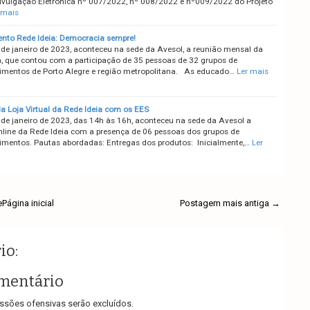
Divulgação Eletrônica nº 007/2022, nº 008/2022 e nº009/2022 do Projeto
 mais
nto Rede Ideia: Democracia sempre!
 de janeiro de 2023, aconteceu na sede da Avesol, a reunião mensal da
a, que contou com a participação de 35 pessoas de 32 grupos de
mentos de Porto Alegre e região metropolitana. As educado…
Ler mais
a Loja Virtual da Rede Ideia com os EES
 de janeiro de 2023, das 14h às 16h, aconteceu na sede da Avesol a
nline da Rede Ideia com a presença de 06 pessoas dos grupos de
mentos. Pautas abordadas: Entregas dos produtos: Inicialmente,…
Ler
e
Página inicial
Postagem mais antiga →
io:
mentário
sões ofensivas serão excluídos.