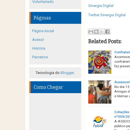
Voluntariado
Sinergia Digital
Twitter Sinergia Digital
Páginas
Página inicial
Avesol
Related Posts:
História
Confrater
Parceiros
Aconteceu
confrater
fez prese
Tecnologia do
Blogger
.
Assessori
Como Chegar
No dia 13
Amigas do
e Idemar,
Cotações 
nº009/20
A ASSOCI
público p