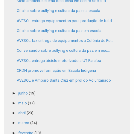
Meio ambiente é tema de oficina em centro social d...
Oficina sobre bullying e cultura da paz na escola ...
AVESOL entrega equipamentos para produção de frald...
Oficina sobre bullying e cultura da paz em escola ...
AVESOL faz entrega de equipamentos a Colônia de Pe...
Conversando sobre bullying e cultura da paz em esc...
AVESOL entrega triciclo motorizado a UT Paraíba
CRDH promove formação em Escola Indígena
AVESOL e Amparo Santa Cruz em prol do Voluntariado
►
junho
(19)
►
maio
(17)
►
abril
(23)
►
março
(24)
►
fevereiro
(13)