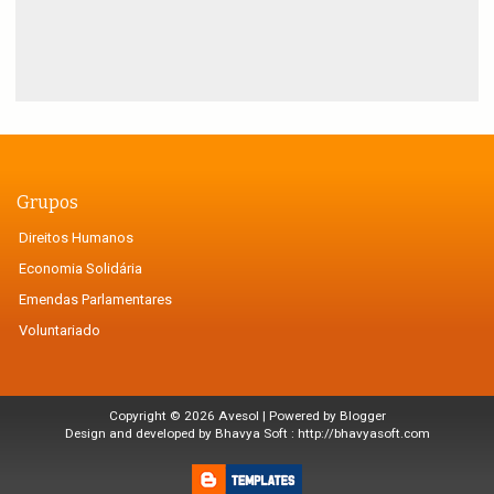
Grupos
Direitos Humanos
Economia Solidária
Emendas Parlamentares
Voluntariado
Copyright ©
2026
Avesol
| Powered by
Blogger
Design and developed by Bhavya Soft :
http://bhavyasoft.com