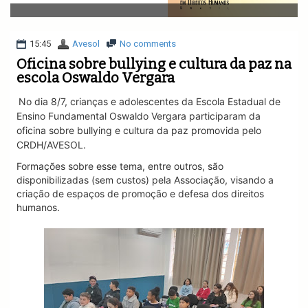
v
i
g
a
15:45
Avesol
No comments
t
Oficina sobre bullying e cultura da paz na
i
escola Oswaldo Vergara
o
n
No dia 8/7, crianças e adolescentes da Escola Estadual de
Ensino Fundamental Oswaldo Vergara
participaram da
oficina sobre bullying e cultura da paz promovida pelo
CRDH/AVESOL.
Formações sobre esse tema, entre outros, são
disponibilizadas (sem custos) pela Associação, visando a
criação de espaços de promoção e defesa dos direitos
humanos.