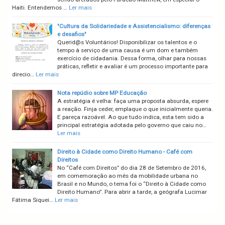
Haiti. Entendemos …
Ler mais
"Cultura da Solidariedade e Assistencialismo: diferenças
e desafios"
Querid@s Voluntários! Disponibilizar os talentos e o
tempo à serviço de uma causa é um dom e também
exercício de cidadania. Dessa forma, olhar para nossas
práticas, refletir e avaliar é um processo importante para
direcio…
Ler mais
Nota repúdio sobre MP Educação
A estratégia é velha: faça uma proposta absurda, espere
a reação. Finja ceder, emplaque o que inicialmente queria.
E pareça razoável. Ao que tudo indica, esta tem sido a
principal estratégia adotada pelo governo que caiu no…
Ler mais
Direito à Cidade como Direito Humano - Café com
Direitos
No “Café com Direitos” do dia 28 de Setembro de 2016,
em comemoração ao mês da mobilidade urbana no
Brasil e no Mundo, o tema foi o “Direito à Cidade como
Direito Humano”. Para abrir a tarde, a geógrafa Lucimar
Fátima Siquei…
Ler mais