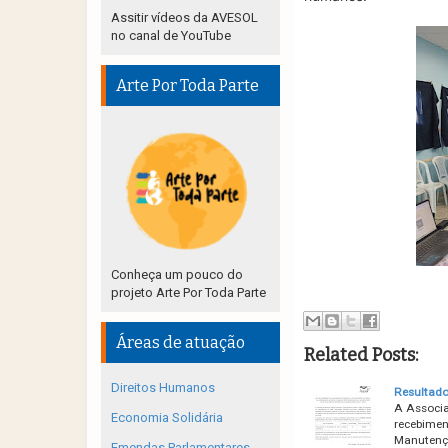
Assitir vídeos da AVESOL
no canal de YouTube
Arte Por Toda Parte
Conheça um pouco do
projeto Arte Por Toda Parte
Áreas de atuação
Related Posts:
Direitos Humanos
Resultado
A Associa
Economia Solidária
recebimen
Manutenção
Emendas Parlamentares