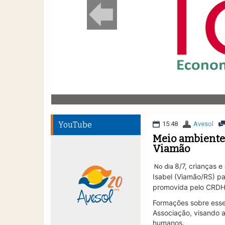
YouTube
15:48
Avesol
Meio ambiente 
Viamão
8/7, crianças 
No dia
Isabel (Viamão/RS) pa
promovida pelo CRD
Formações sobre esse 
Associação, visando 
humanos.