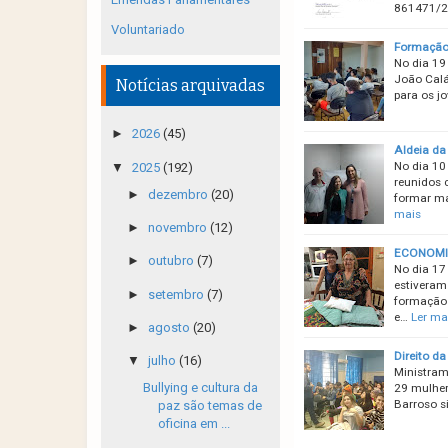
861471/
Voluntariado
Formação 
No dia 19
João Calá
Notícias arquivadas
para os j
►
2026
(45)
Aldeia da
No dia 10
▼
2025
(192)
reunidos 
►
dezembro
(20)
formar ma
mais
►
novembro
(12)
ECONOMIA
►
outubro
(7)
No dia 17
estiveram
►
setembro
(7)
formação 
e…
Ler ma
►
agosto
(20)
Direito da
▼
julho
(16)
Ministram
Bullying e cultura da
29 mulher
Barroso s
paz são temas de
oficina em ...