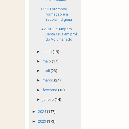
CRDH promove
formação em
Escola Indígena
AVESOL e Amparo
Santa Cruz em prol
do Voluntariado
►
junho
(19)
►
maio
(17)
►
abril
(23)
►
março
(24)
►
fevereiro
(13)
►
janeiro
(14)
►
2024
(147)
►
2023
(173)