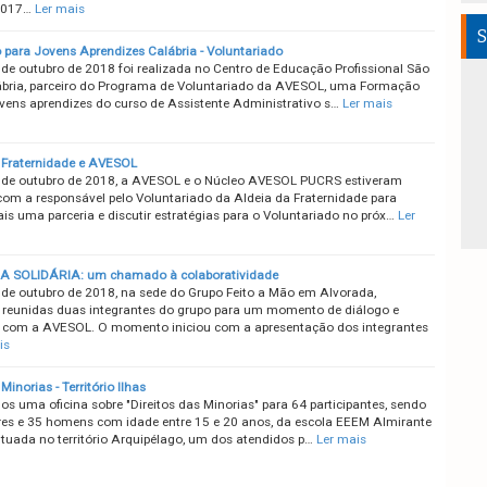
2017…
Ler mais
S
para Jovens Aprendizes Calábria - Voluntariado
 de outubro de 2018 foi realizada no Centro de Educação Profissional São
bria, parceiro do Programa de Voluntariado da AVESOL, uma Formação
ovens aprendizes do curso de Assistente Administrativo s…
Ler mais
 Fraternidade e AVESOL
 de outubro de 2018, a AVESOL e o Núcleo AVESOL PUCRS estiveram
com a responsável pelo Voluntariado da Aldeia da Fraternidade para
is uma parceria e discutir estratégias para o Voluntariado no próx…
Ler
 SOLIDÁRIA: um chamado à colaboratividade
 de outubro de 2018, na sede do Grupo Feito a Mão em Alvorada,
 reunidas duas integrantes do grupo para um momento de diálogo e
com a AVESOL. O momento iniciou com a apresentação dos integrantes
is
 Minorias - Território Ilhas
os uma oficina sobre "Direitos das Minorias" para 64 participantes, sendo
es e 35 homens com idade entre 15 e 20 anos, da escola EEEM Almirante
ituada no território Arquipélago, um dos atendidos p…
Ler mais