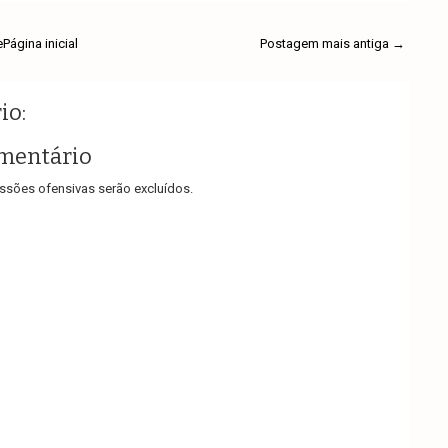
e
Página inicial
Postagem mais antiga →
io:
mentário
sões ofensivas serão excluídos.