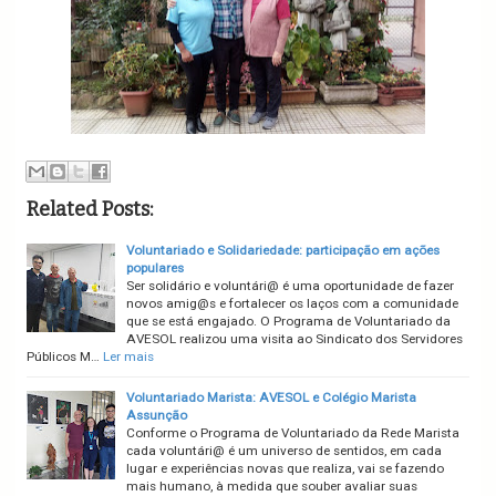
Related Posts:
Voluntariado e Solidariedade: participação em ações
populares
Ser solidário e voluntári@ é uma oportunidade de fazer
novos amig@s e fortalecer os laços com a comunidade
que se está engajado. O Programa de Voluntariado da
AVESOL realizou uma visita ao Sindicato dos Servidores
Públicos M…
Ler mais
Voluntariado Marista: AVESOL e Colégio Marista
Assunção
Conforme o Programa de Voluntariado da Rede Marista
cada voluntári@ é um universo de sentidos, em cada
lugar e experiências novas que realiza, vai se fazendo
mais humano, à medida que souber avaliar suas