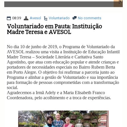
v
i
g
a
08:39
Avesol
Voluntariado
No comments
t
Voluntariado em Pauta: Instituição
i
Madre Teresa e AVESOL
o
n
No dia 10 de junho de 2019, o Programa de Voluntariado da
AVESOL realizou uma visita a Instituição de Educação Infantil
Madre Teresa – Sociedade Literária e Caritativa Santo
Agostinho, que atua com educação popular e atende crianças e
portadores de necessidades especiais no Bairro Rubem Berta
em Porto Alegre. O objetivo foi reafirmar a parceria junto ao
Programa e alinhar a gestão de Voluntariado e sua importância
para formação de pessoas comprometidas com a transformação
social.
Agradecemos a Irmã Adely e a Maria Elisabeth Franco
Coordenadora, pelo acolhimento e a troca de experiências.