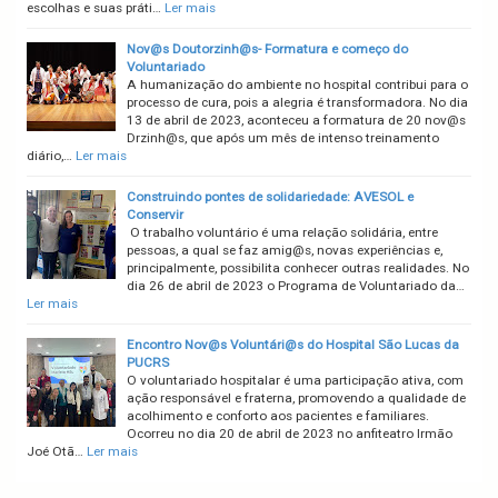
escolhas e suas práti…
Ler mais
Nov@s Doutorzinh@s- Formatura e começo do
Voluntariado
A humanização do ambiente no hospital contribui para o
processo de cura, pois a alegria é transformadora. No dia
13 de abril de 2023, aconteceu a formatura de 20 nov@s
Drzinh@s, que após um mês de intenso treinamento
diário,…
Ler mais
Construindo pontes de solidariedade: AVESOL e
Conservir
O trabalho voluntário é uma relação solidária, entre
pessoas, a qual se faz amig@s, novas experiências e,
principalmente, possibilita conhecer outras realidades. No
dia 26 de abril de 2023 o Programa de Voluntariado da…
Ler mais
Encontro Nov@s Voluntári@s do Hospital São Lucas da
PUCRS
O voluntariado hospitalar é uma participação ativa, com
ação responsável e fraterna, promovendo a qualidade de
acolhimento e conforto aos pacientes e familiares.
Ocorreu no dia 20 de abril de 2023 no anfiteatro Irmão
Joé Otã…
Ler mais