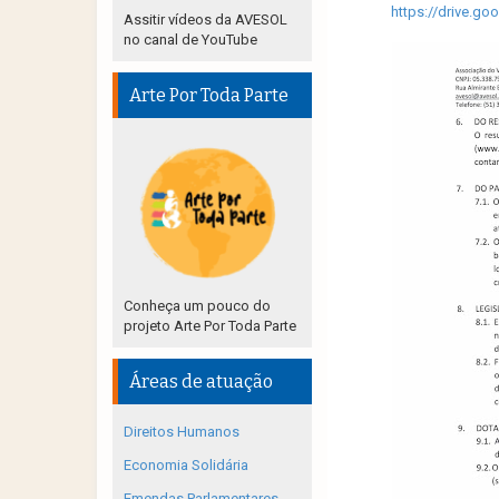
https://drive.
Assitir vídeos da AVESOL
no canal de YouTube
Arte Por Toda Parte
Conheça um pouco do
projeto Arte Por Toda Parte
Áreas de atuação
Direitos Humanos
Economia Solidária
Emendas Parlamentares