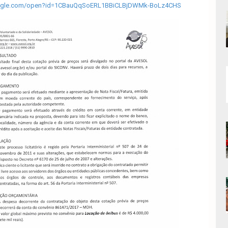
google.com/open?id=1CBauQqSoERL1BBiCLBjDWMk-BoLz4CHS