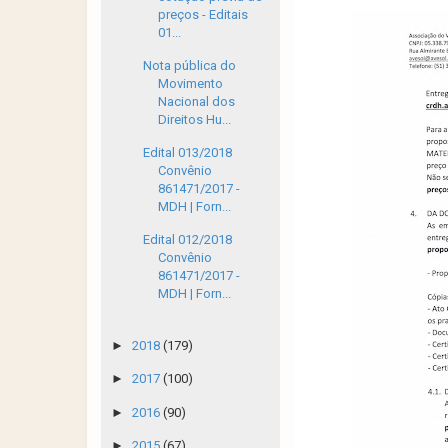
preços - Editais
01...
Nota pública do
Movimento
Nacional dos
Direitos Hu...
Edital 013/2018
Convênio
861471/2017 -
MDH | Forn...
Edital 012/2018
Convênio
861471/2017 -
MDH | Forn...
►
2018
(179)
►
2017
(100)
►
2016
(90)
►
2015
(67)