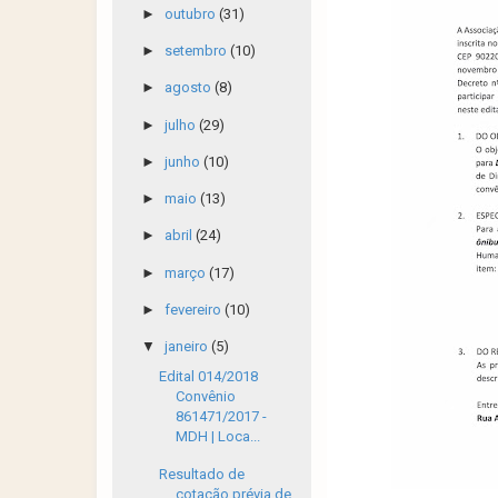
►
outubro
(31)
►
setembro
(10)
►
agosto
(8)
►
julho
(29)
►
junho
(10)
►
maio
(13)
►
abril
(24)
►
março
(17)
►
fevereiro
(10)
▼
janeiro
(5)
Edital 014/2018
Convênio
861471/2017 -
MDH | Loca...
Resultado de
cotação prévia de