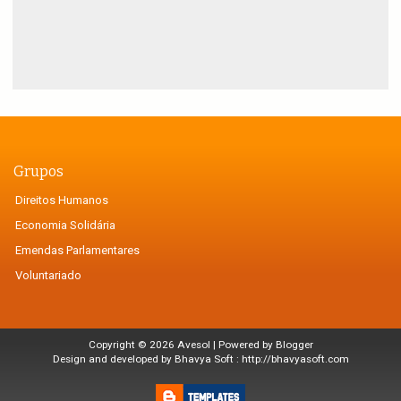
Grupos
Direitos Humanos
Economia Solidária
Emendas Parlamentares
Voluntariado
Copyright ©
2026
Avesol
| Powered by
Blogger
Design and developed by Bhavya Soft :
http://bhavyasoft.com