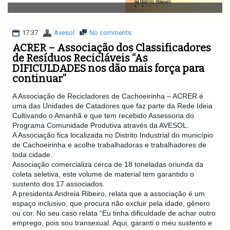
v
i
g
a
17:37
Avesol
No comments
t
ACRER – Associação dos Classificadores
i
de Resíduos Recicláveis “As
o
DIFICULDADES nos dão mais força para
n
continuar”
A Associação de Recicladores de Cachoeirinha – ACRER é
uma das Unidades de Catadores que faz parte da Rede Ideia
Cultivando o Amanhã e que tem recebido Assessoria do
Programa Comunidade Produtiva através da AVESOL.
A Associação fica localizada no Distrito Industrial do município
de Cachoeirinha e acolhe trabalhadoras e trabalhadores de
toda cidade.
Associação comercializa cerca de 18 toneladas oriunda da
coleta seletiva, este volume de material tem garantido o
sustento dos 17 associados.
A presidenta Andreia Ribeiro, relata que a associação é um
espaço inclusivo, que procura não excluir pela idade, gênero
ou cor. No seu caso relata “Eu tinha dificuldade de achar outro
emprego, pois sou transexual. Aqui, garanti o meu sustento e