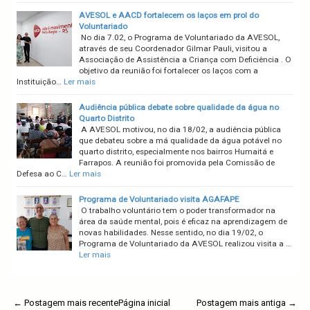
AVESOL e AACD fortalecem os laços em prol do
Voluntariado
No dia 7.02, o Programa de Voluntariado da AVESOL,
através de seu Coordenador Gilmar Pauli, visitou a
Associação de Assistência a Criança com Deficiência . O
objetivo da reunião foi fortalecer os laços com a
Instituição…
Ler mais
Audiência pública debate sobre qualidade da água no
Quarto Distrito
A AVESOL motivou, no dia 18/02, a audiência pública
que debateu sobre a má qualidade da água potável no
quarto distrito, especialmente nos bairros Humaitá e
Farrapos. A reunião foi promovida pela Comissão de
Defesa ao C…
Ler mais
Programa de Voluntariado visita AGAFAPE
O trabalho voluntário tem o poder transformador na
área da saúde mental, pois é eficaz na aprendizagem de
novas habilidades. Nesse sentido, no dia 19/02, o
Programa de Voluntariado da AVESOL realizou visita a …
Ler mais
← Postagem mais recente
Página inicial
Postagem mais antiga →