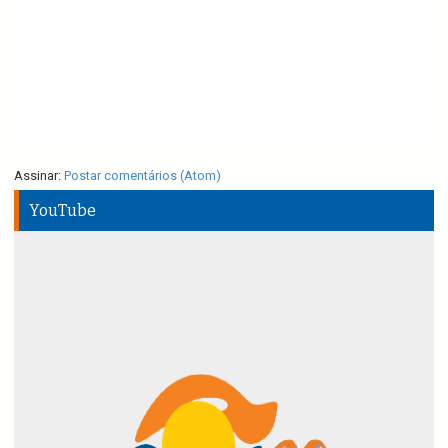
Assinar:
Postar comentários (Atom)
YouTube