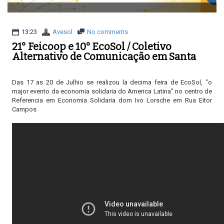
v
i
g
a
13:23
Avesol
No comments
t
21° Feicoop e 10° EcoSol / Coletivo
i
Alternativo de Comunicação em Santa
o
n
Das 17 as 20 de Julhio se realizou la decima feira de EcoSol, "o
major evento da economia solidaria do America Latina" no centro de
Referencia em Economia Solidaria dom Ivo Lorsche em Rua Eitor
Campos