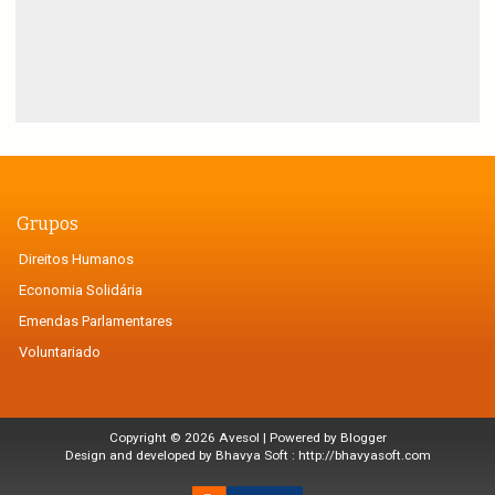
Grupos
Direitos Humanos
Economia Solidária
Emendas Parlamentares
Voluntariado
Copyright ©
2026
Avesol
| Powered by
Blogger
Design and developed by Bhavya Soft :
http://bhavyasoft.com