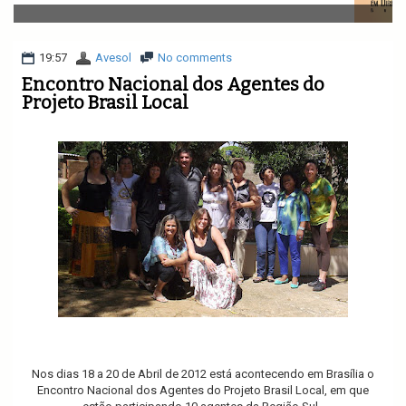
v
i
g
a
19:57
Avesol
No comments
t
Encontro Nacional dos Agentes do
i
Projeto Brasil Local
o
n
Nos dias 18 a 20 de Abril de 2012 está acontecendo em Brasília o
Encontro Nacional dos Agentes do Projeto Brasil Local, em que