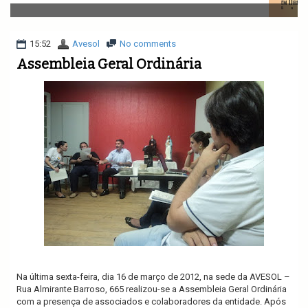
v
i
g
a
15:52
Avesol
No comments
t
Assembleia Geral Ordinária
i
o
n
Na última sexta-feira, dia 16 de março de 2012, na sede da AVESOL –
Rua Almirante Barroso, 665 realizou-se a Assembleia Geral Ordinária
com a presença de associados e colaboradores da entidade. Após