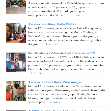
Avesol, a reunião mensal da Rede Ideia, que contou com
a participação de 35 pessoas de 32 grupos de
empreendimentos de Porto Alegre e região
metropolitana. As educado…
Ler mais
Assessoria no Grupo Matriz Criativa
No dia 17 de janeiro, as educadoras Tais e Franqueana,
fizeram a primeira visita ao grupo Matriz Criativa, em
Viamão/ RS, participaram 04 integrantes do grupo, a
assessoria aconteceu na casa de uma das integrantes
do grupo. &…
Ler mais
Reunião da Loja Virtual da Rede Ideia com os EES
No dia 03 de janeiro de 2023, das 14h às 16h, aconteceu
na sede da Avesol a reunião online da Rede Ideia com a
presença de 06 pessoas dos grupos de empreendimentos.
Pautas abordadas: Entregas dos produtos: Inicialmente,
…
Ler mais
Assessoria Interna Grupo Mãos Amigas
No dia 13 de janeiro as educadoras Tais e Franqueana,
estiveram no grupo Mãos Amigas do Bairro Rubem Berta
com as três componentes do grupo: Gladis, Tamires e
Idemar, dialogamos sobre a possibilidade de troca de
saberes para …
Ler mais