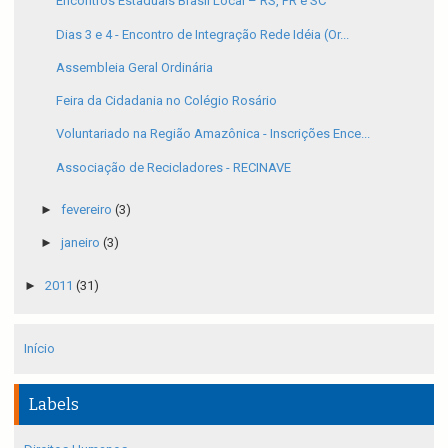
Encontros Estaduais Brasil Local – RS, PR e SC
Dias 3 e 4 - Encontro de Integração Rede Idéia (Or...
Assembleia Geral Ordinária
Feira da Cidadania no Colégio Rosário
Voluntariado na Região Amazônica - Inscrições Ence...
Associação de Recicladores - RECINAVE
►
fevereiro
(3)
►
janeiro
(3)
►
2011
(31)
Início
Labels