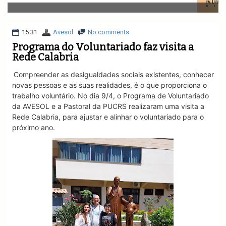
v
i
g
a
15:31
Avesol
No comments
t
Programa do Voluntariado faz visita a
i
Rede Calabria
o
n
Compreender as desigualdades sociais existentes, conhecer
novas pessoas e as suas realidades, é o que proporciona o
trabalho voluntário. No dia 9/4, o Programa de Voluntariado
da AVESOL e a Pastoral da PUCRS
realizaram uma visita a
Rede Calabria
, para ajustar e alinhar o voluntariado para o
próximo ano.