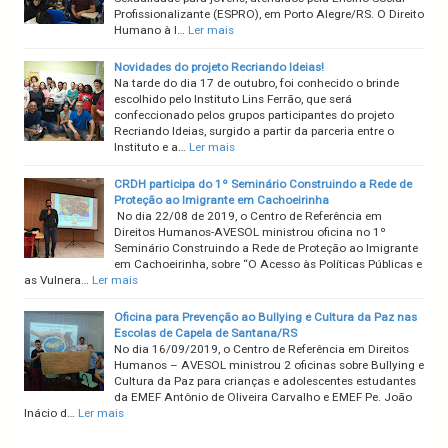
Profissionalizante (ESPRO), em Porto Alegre/RS. O Direito
Humano à l…
Ler mais
Novidades do projeto Recriando Ideias!
Na tarde do dia 17 de outubro, foi conhecido o brinde
escolhido pelo Instituto Lins Ferrão, que será
confeccionado pelos grupos participantes do projeto
Recriando Ideias, surgido a partir da parceria entre o
Instituto e a…
Ler mais
CRDH participa do 1º Seminário Construindo a Rede de
Proteção ao Imigrante em Cachoeirinha
No dia 22/08 de 2019, o Centro de Referência em
Direitos Humanos-AVESOL ministrou oficina no 1º
Seminário Construindo a Rede de Proteção ao Imigrante
em Cachoeirinha, sobre “O Acesso às Políticas Públicas e
as Vulnera…
Ler mais
Oficina para Prevenção ao Bullying e Cultura da Paz nas
Escolas de Capela de Santana/RS
No dia 16/09/2019, o Centro de Referência em Direitos
Humanos – AVESOL ministrou 2 oficinas sobre Bullying e
Cultura da Paz para crianças e adolescentes estudantes
da EMEF Antônio de Oliveira Carvalho e EMEF Pe. João
Inácio d…
Ler mais