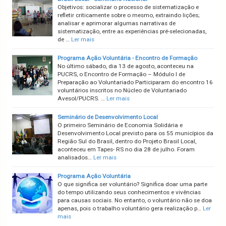
Objetivos: socializar o processo de sistematização e
refletir criticamente sobre o mesmo, extraindo lições;
analisar e aprimorar algumas narrativas de
sistematização, entre as experiências pré-selecionadas,
de …
Ler mais
Programa Ação Voluntária - Encontro de Formação
No último sábado, dia 13 de agosto, aconteceu na
PUCRS, o Encontro de Formação – Módulo I de
Preparação ao Voluntariado Participaram do encontro 16
voluntários inscritos no Núcleo de Voluntariado
Avesol/PUCRS. …
Ler mais
Seminário de Desenvolvimento Local
O primeiro Seminário de Economia Solidária e
Desenvolvimento Local previsto para os 55 municípios da
Região Sul do Brasil, dentro do Projeto Brasil Local,
aconteceu em Tapes- RS no dia 28 de julho. Foram
analisados…
Ler mais
Programa Ação Voluntária
O que significa ser voluntário? Significa doar uma parte
do tempo utilizando seus conhecimentos e vivências
para causas sociais. No entanto, o voluntário não se doa
apenas, pois o trabalho voluntário gera realização p…
Ler
mais