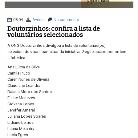
v
i
g
a
08:04
Avesol
No comments
t
Doutorzinhos: confira a lista de
i
voluntários selecionados
o
n
A ONG Doutorzinhos divulgou a lista de voluntárias(os)
selecionados para participar da iniciativa. Segue abaixo por ordem
alfabética:
Ana Lúcia da Silva
Camila Piuco
Caren Nunes de Oliveira
Claudiane Leandra
Daiana Moro dos Santos
Elaine Menezes
Giovana Lopes
Jeniffer Amaral
Juliana Lopes Soares
Lidiane Lemos
Luana Meichtry
Lucia Egres