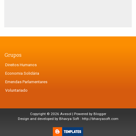
Grupos
Direitos Humanos
Economia Solidária
Emendas Parlamentares
Voluntariado
Copyright ©
2026
Avesol
| Powered by
Blogger
Design and developed by Bhavya Soft :
http://bhavyasoft.com