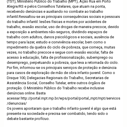
(TST), Ministério Público do Trabalho (MPT), Ação Rua em Porto
Alegre/RS e pelos Conselhos Tutelares, que atuam na ponta,
recebendo denúncias e auxiliando no combate ao trabalho
infantil.Ressaltou-se as principais consequências sociais e pessoais
do trabalho infantil: lesões físicas e mortes por acidentes de
trabalho, evasão escolar, uso de drogas de maneira precoce, devido
a exposição a ambientes não-seguros, dividindo espaços de
trabalho com adultos, danos psicológicos e sociais, ausência de
tempo para lazer, estudo e convivência escolar, bem como o
impedimento da quebra do ciclo de pobreza, que começa, muitas
vezes, no trabalho precoce e segue com evasão escolar, falta de
acesso à educação, falta de profissionalização, subemprego ou
desemprego, perpetuando a pobreza, que leva a retomada do ciclo.
Por fim, informou-se os principais serviços de proteção e denúncia
para casos de exploração de mão de obra infanto-juvenil. Como o
Disque 100, Delegacias Regionais do Trabalho, Secretarias de
Assistência Social, Conselho Tutelar, entre outros órgãos de
proteção. O Ministério Público do Trabalho recebe inclusive
denúncias online. Basta
acessar
http://portal.mpt.mp.br/wps/portal/portal_mpt/mpt/servicos
/denuncias/
Os jovens apontaram que o trabalho infanto-juvenil é algo que está
presente na sociedade e precisa ser combatido, tendo sido o
debate bastante profícuo.