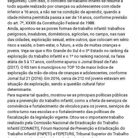
seguintes). Com isso, o conceito de trabalho infantil se resume a
todo aquele realizado por crianças ou adolescentes com idade
inferior a 16 anos, a não ser na condição de aprendiz, quando a
idade mínima permitida passa a ser de 14 anos, conforme previsão
do art. 7º, XXXIII da Constituição Federal de 1988.
Ainda, apontou-se as piores formas de trabalho infantil: trabalhos
perigosos, insalubres, domésticos, agrícolas, no campo, nas ruas
das cidades, exploração sexual, entre outros, que colocam em sério
risco a saúde, o bem-estar, o futuro, a vida de muitas crianças e
jovens. Veja-se que o Rio Grande do Sul é o 3º Estado no ranking da
exploração do trabalho infantil e o 1º no ranking nacional, na faixa
etária de 5 à 17 anos, conforme apurou o Jornal Brasil de Fato
(2017). O RS tem 6 municípios no TOP 10 de maior índice de
exploração da mão-de-obra de crianças e adolescentes, conforme
Jornal Sul 21 (2016). Em 2016, cerca de 212 mil jovens estavam em
situação de exploração, sendo a questão cultural fator
determinante.
Para superar tal quadro, mostrou-se as principais políticas públicas
para a prevenção do trabalho infantil, como a oferta de serviços de
convivência e fortalecimento de vínculos para os jovens, serviços de
contra turno nas escolas e o fortalecimento das políticas de
fiscalização da legislação vigente. Citou-se o importante trabalho
realizado pela Comissão Nacional de Erradicação do Trabalho
Infantil (CONAETI), Fórum Nacional de Prevenção e Erradicação do
Trabalho Infantil (FNPETI) e FEPETI/RS, Tribunal Superior do Trabalho