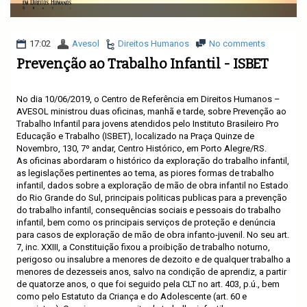
v
i
g
a
17:02
Avesol
Direitos Humanos
No comments
t
Prevenção ao Trabalho Infantil - ISBET
i
o
n
No dia 10/06/2019, o Centro de Referência em Direitos Humanos –
AVESOL ministrou duas oficinas, manhã e tarde, sobre Prevenção ao
Trabalho Infantil para jovens atendidos pelo Instituto Brasileiro Pro
Educação e Trabalho (ISBET), localizado na Praça Quinze de
Novembro, 130, 7º andar, Centro Histórico, em Porto Alegre/RS.
As oficinas abordaram o histórico da exploração do trabalho infantil,
as legislações pertinentes ao tema, as piores formas de trabalho
infantil, dados sobre a exploração de mão de obra infantil no Estado
do Rio Grande do Sul, principais politicas publicas para a prevenção
do trabalho infantil, consequências sociais e pessoais do trabalho
infantil, bem como os principais serviços de proteção e denúncia
para casos de exploração de mão de obra infanto-juvenil.
No seu art.
7, inc.
XXIII, a Constituição fixou a proibição de trabalho noturno,
perigoso ou insalubre a menores de dezoito e de qualquer trabalho a
menores de dezesseis anos, salvo na condição de aprendiz, a partir
de quatorze anos, o que foi seguido pela CLT no art. 403, p.ú., bem
como pelo Estatuto da Criança e do Adolescente (art. 60 e