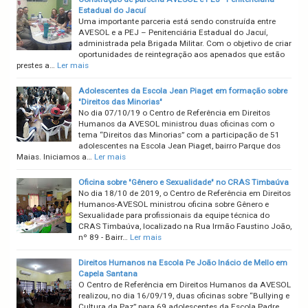
Estadual do Jacuí
Uma importante parceria está sendo construída entre
AVESOL e a PEJ – Penitenciária Estadual do Jacuí,
administrada pela Brigada Militar. Com o objetivo de criar
oportunidades de reintegração aos apenados que estão
prestes a…
Ler mais
Adolescentes da Escola Jean Piaget em formação sobre
"Direitos das Minorias"
No dia 07/10/19 o Centro de Referência em Direitos
Humanos da AVESOL ministrou duas oficinas com o
tema “Direitos das Minorias” com a participação de 51
adolescentes na Escola Jean Piaget, bairro Parque dos
Maias. Iniciamos a…
Ler mais
Oficina sobre "Gênero e Sexualidade" no CRAS Timbaúva
No dia 18/10 de 2019, o Centro de Referência em Direitos
Humanos-AVESOL ministrou oficina sobre Gênero e
Sexualidade para profissionais da equipe técnica do
CRAS Timbaúva, localizado na Rua Irmão Faustino João,
nº 89 - Bairr…
Ler mais
Direitos Humanos na Escola Pe João Inácio de Mello em
Capela Santana
O Centro de Referência em Direitos Humanos da AVESOL
realizou, no dia 16/09/19, duas oficinas sobre “Bullying e
Cultura da Paz” para 69 adolescentes da Escola Padre