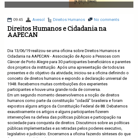
v
i
g
a
09:45
Avesol
Direitos Humanos
No comments
t
Direitos Humanos e Cidadania na
i
AAPECAN
o
n
Dia 13/06/19 realizou-se uma oficina sobre Direitos Humanos e
Cidadania na AAPECAN - Associação de Apoio a Pessoas com
Câncer de Porto Alegre para 30 participantes beneficiários e parentes
dos projetos da instituição. Após uma apresentação de todos/as
presentes e do objetivo da atividade, iniciou-se a oficina definindo o
conceito de direitos humanos e expondo a declaração universal de
1948. Recebemos muitas contribuições dos experientes
participantes e houve uma grande roda de conversa.
Em um segundo momento desenvolvemos a noção de direitos
humanos como parte da constituição “cidadã” brasileira e foram
expostos alguns artigos da Constituição Federal de 88. Debatemos
exaustivamente os artigos e alguns participantes fizerem
intervenções na defesa das políticas públicas e participação na
sociedade para conquista de direitos. Discutimos sobre as políticas
públicas implementadas e as retiradas pelos poderes executivo,
legislativo e judiciário. Encerramos a oficina fazendo sínteses do que