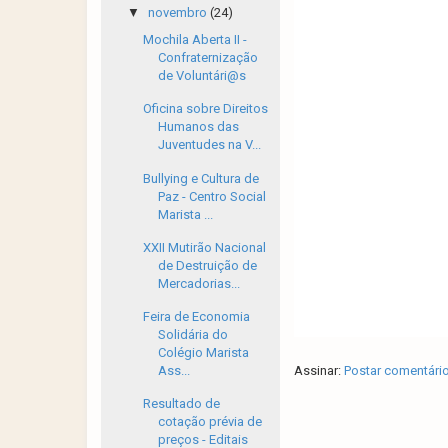
▼
novembro
(24)
Mochila Aberta II -
Confraternização
de Voluntári@s
Oficina sobre Direitos
Humanos das
Juventudes na V...
Bullying e Cultura de
Paz - Centro Social
Marista ...
XXII Mutirão Nacional
de Destruição de
Mercadorias...
Feira de Economia
Solidária do
Colégio Marista
Assinar:
Postar comentári
Ass...
Resultado de
cotação prévia de
preços - Editais