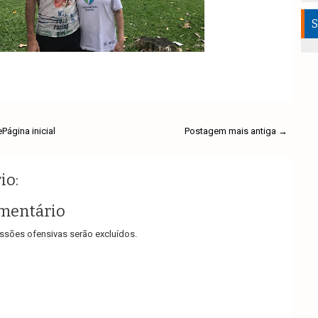
S
e
Página inicial
Postagem mais antiga →
io:
mentário
sões ofensivas serão excluídos.