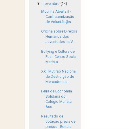
▼
novembro
(24)
Mochila Aberta II -
Confraternização
de Voluntári@s
Oficina sobre Direitos
Humanos das
Juventudes na V...
Bullying e Cultura de
Paz - Centro Social
Marista ...
XXII Mutirão Nacional
de Destruição de
Mercadorias...
Feira de Economia
Solidária do
Colégio Marista
Ass...
Resultado de
cotação prévia de
preços - Editais