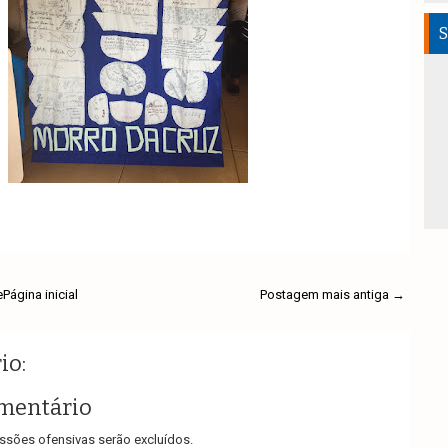
S
e
Página inicial
Postagem mais antiga →
io:
mentário
sões ofensivas serão excluídos.