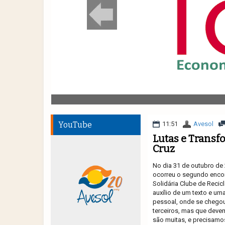
YouTube
11:51
Avesol
Lutas e Transf
Cruz
No dia 31 de outubro de
ocorreu o segundo enco
Solidária Clube de Reci
auxílio de um texto e u
pessoal, onde se chegou
terceiros, mas que devem
são muitas, e precisam