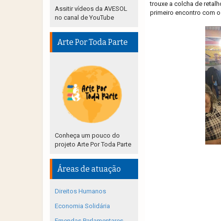
trouxe a colcha de retal
Assitir vídeos da AVESOL
primeiro encontro com o
no canal de YouTube
Arte Por Toda Parte
Conheça um pouco do
projeto Arte Por Toda Parte
Áreas de atuação
Direitos Humanos
Economia Solidária
Emendas Parlamentares