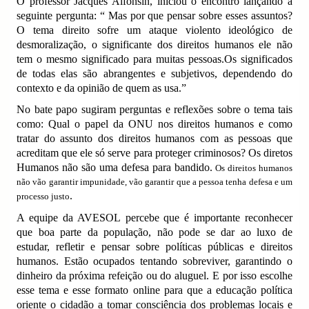
O professor Jacques Alfonsin, iniciou o encontro lançando a
seguinte pergunta: “ Mas por que pensar sobre esses assuntos?
O tema direito sofre um ataque violento ideológico de
desmoralização, o significante dos direitos humanos ele não
tem o mesmo significado para muitas pessoas.Os significados
de todas elas são abrangentes e subjetivos, dependendo do
contexto e da opinião de quem as usa.”
No bate papo sugiram perguntas e reflexões sobre o tema tais
como: Qual o papel da ONU nos direitos humanos e como
tratar do assunto dos direitos humanos com as pessoas que
acreditam que ele só serve para proteger criminosos? Os diretos
Humanos não são uma defesa para bandido.
Os direitos humanos
não vão garantir impunidade, vão garantir que a pessoa tenha defesa e um
.
processo justo
A equipe da AVESOL percebe que é importante reconhecer
que boa parte da população, não pode se dar ao luxo de
estudar, refletir e pensar sobre políticas públicas e direitos
humanos. Estão ocupados tentando sobreviver, garantindo o
dinheiro da próxima refeição ou do aluguel. E por isso escolhe
esse tema e esse formato online para que a educação política
oriente o cidadão a tomar consciência dos problemas locais e