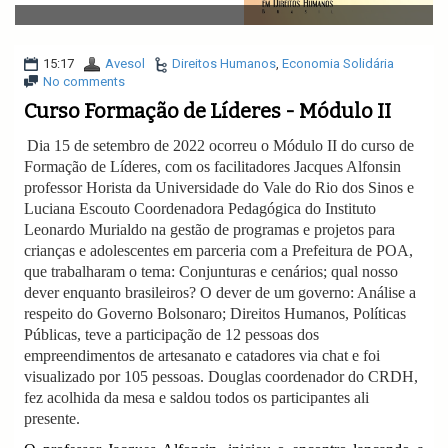
v
i
g
a
15:17
Avesol
Direitos Humanos
,
Economia Solidária
t
No comments
i
Curso Formação de Líderes - Módulo II
o
n
Dia 15 de setembro de 2022 ocorreu o Módulo II do curso de
Formação de Líderes, com os facilitadores Jacques Alfonsin
professor Horista da Universidade do Vale do Rio dos Sinos e
Luciana Escouto Coordenadora Pedagógica do Instituto
Leonardo Murialdo na gestão de programas e projetos para
crianças e adolescentes em parceria com a Prefeitura de POA,
que trabalharam o tema: Conjunturas e cenários; qual nosso
dever enquanto brasileiros? O dever de um governo: Análise a
respeito do Governo Bolsonaro; Direitos Humanos, Políticas
Públicas, teve a participação de 12 pessoas dos
empreendimentos de artesanato e catadores via chat e foi
visualizado por 105 pessoas. Douglas coordenador do CRDH,
fez acolhida da mesa e saldou todos os participantes ali
presente.