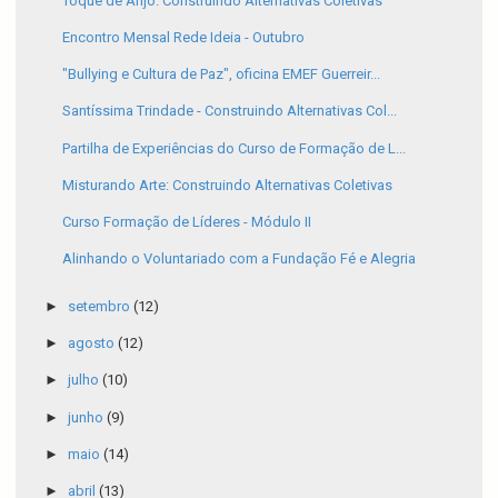
Toque de Anjo: Construindo Alternativas Coletivas
Encontro Mensal Rede Ideia - Outubro
"Bullying e Cultura de Paz", oficina EMEF Guerreir...
Santíssima Trindade - Construindo Alternativas Col...
Partilha de Experiências do Curso de Formação de L...
Misturando Arte: Construindo Alternativas Coletivas
Curso Formação de Líderes - Módulo II
Alinhando o Voluntariado com a Fundação Fé e Alegria
►
setembro
(12)
►
agosto
(12)
►
julho
(10)
►
junho
(9)
►
maio
(14)
►
abril
(13)