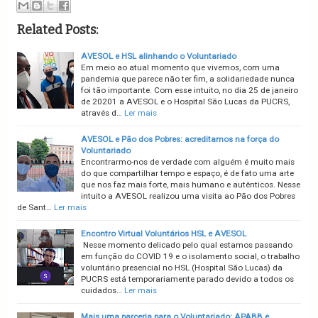
Related Posts:
AVESOL e HSL alinhando o Voluntariado
Em meio ao atual momento que vivemos, com uma
pandemia que parece não ter fim, a solidariedade nunca
foi tão importante. Com esse intuito, no dia 25 de janeiro
de 20201 a AVESOL e o Hospital São Lucas da PUCRS,
através d…
Ler mais
AVESOL e Pão dos Pobres: acreditamos na força do
Voluntariado
Encontrarmo-nos de verdade com alguém é muito mais
do que compartilhar tempo e espaço, é de fato uma arte
que nos faz mais forte, mais humano e autênticos. Nesse
intuito a AVESOL realizou uma visita ao Pão dos Pobres
de Sant…
Ler mais
Encontro Virtual Voluntários HSL e AVESOL
Nesse momento delicado pelo qual estamos passando
em função do COVID 19 e o isolamento social, o trabalho
voluntário presencial no HSL (Hospital São Lucas) da
PUCRS está temporariamente parado devido a todos os
cuidados…
Ler mais
Mais uma parceria para o Voluntariado: APABB e