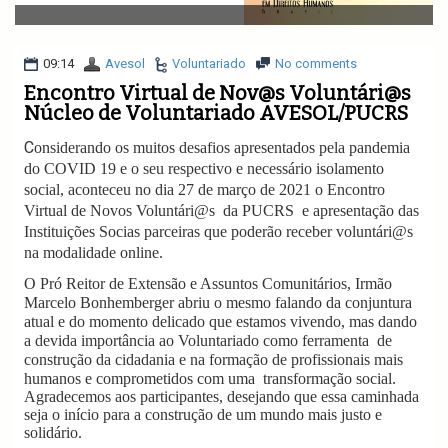
v
i
g
a
09:14
Avesol
Voluntariado
No comments
t
Encontro Virtual de Nov@s Voluntári@s
i
Núcleo de Voluntariado AVESOL/PUCRS
o
n
C
onsiderando os muitos desafios apresentados pela pandemia
do COVID 19 e o seu respectivo e necessário isolamento
social, aconteceu no dia 27 de março de 2021 o Encontro
Virtual de Novos Voluntári@s
da PUCRS
e apresentação das
Instituições Socias parceiras que poderão receber voluntári@s
na modalidade online.
O Pró Reitor de Extensão e Assuntos Comunitários, Irmão
Marcelo Bonhemberger abriu o mesmo falando da conjuntura
atual e do momento delicado que estamos vivendo, mas dando
a devida importância ao Voluntariado como ferramenta
de
construção da cidadania e na formação de profissionais mais
humanos e comprometidos com uma
transformação social.
Agradecemos aos participantes, desejando que essa caminhada
seja o início para a construção de um mundo mais justo e
solidário.