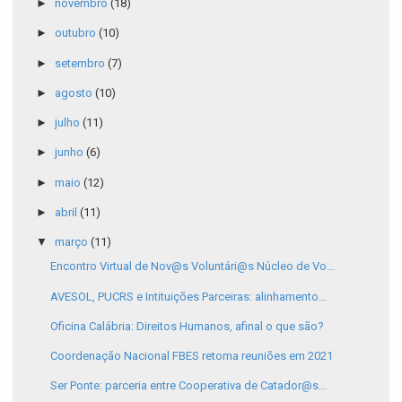
►
novembro
(18)
►
outubro
(10)
►
setembro
(7)
►
agosto
(10)
►
julho
(11)
►
junho
(6)
►
maio
(12)
►
abril
(11)
▼
março
(11)
Encontro Virtual de Nov@s Voluntári@s Núcleo de Vo...
AVESOL, PUCRS e Intituições Parceiras: alinhamento...
Oficina Calábria: Direitos Humanos, afinal o que são?
Coordenação Nacional FBES retoma reuniões em 2021
Ser Ponte: parceria entre Cooperativa de Catador@s...