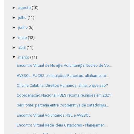
►
agosto
(10)
►
julho
(11)
►
junho
(6)
►
maio
(12)
►
abril
(11)
▼
março
(11)
Encontro Virtual de Nov@s Voluntári@s Núcleo de Vo...
AVESOL, PUCRS e Intituições Parceiras: alinhamento...
Oficina Calábria: Direitos Humanos, afinal o que são?
Coordenação Nacional FBES retoma reuniões em 2021
Ser Ponte: parceria entre Cooperativa de Catador@s...
Encontro Virtual Voluntários HSL e AVESOL
Encontro Virtual Rede Ideia Catadores - Planejamen...