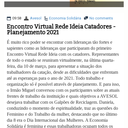
v
i
g
a
09:58
Avesol
Economia Solidária
No comments
t
Encontro Virtual Rede Ideia Catadores -
i
Planejamento 2021
o
n
É muito rico poder se encontrar com lideranças tão fortes e
sapientes como as lideranças que participaram do primeiro
Encontro Virtual Rede Ideia com os catadores. Representantes
de todo o estado se reuniram virtualmente, na última quarta-
feira, dia 10 de março, para apresentar a situação dos
trabalhadores da catação, desde as dificuldades que enfrentam
até as esperanças para o ano de 2021. Todo trabalho e
organização só é possível através de planejamento. E para isso,
o Irmão Miguel conversou com os participantes sobre as atuais
frentes de trabalho da instituição e quais objetivos a AVESOL
desejava trabalhar com os Galpões de Reciclagem. Daniela,
conduzindo o momento de espiritualidade, traz as questões do
Feminino e do Trabalho da mulher, destacando que no último
dia 8 era o Dia Internacional das Mulheres. A Economia
Solidária é feminina e essas trabalhadoras ocupam todos os