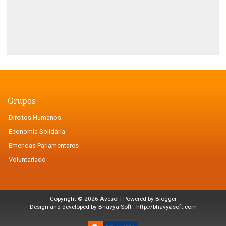
Grupos
Direitos Humanos
Economia Solidária
Emendas Parlamentares
Voluntariado
Copyright ©
2026
Avesol
| Powered by
Blogger
Design and developed by Bhavya Soft :
http://bhavyasoft.com