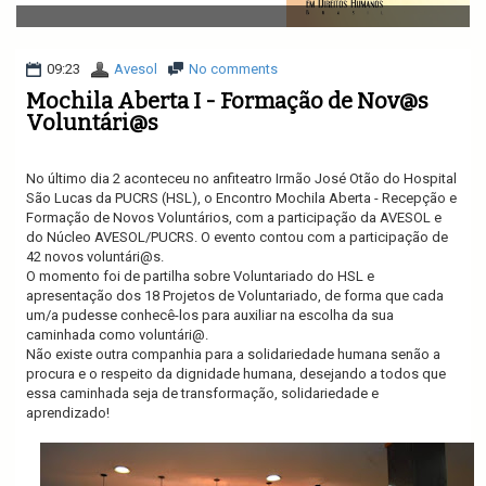
v
i
g
a
09:23
Avesol
No comments
t
Mochila Aberta I - Formação de Nov@s
i
Voluntári@s
o
n
No último dia 2 aconteceu no anfiteatro Irmão José Otão do Hospital
São Lucas da PUCRS (HSL), o Encontro Mochila Aberta - Recepção e
Formação de Novos Voluntários, com a participação da AVESOL e
do Núcleo AVESOL/PUCRS. O evento contou com a participação de
42 novos voluntári@s.
O momento foi de partilha sobre Voluntariado do HSL e
apresentação dos 18 Projetos de Voluntariado, de forma que cada
um/a pudesse conhecê-los para auxiliar na escolha da sua
caminhada como voluntári@.
Não existe outra companhia para a solidariedade humana senão a
procura e o respeito da dignidade humana, desejando a todos que
essa caminhada seja de transformação, solidariedade e
aprendizado!