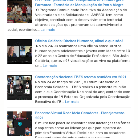
Ser Ponte: parceria entre Cooperativa de Catador@s e
Farmatec - Farmácia de Manipulação de Porto Alegre
O Programa Comunidade Produtiva da Associação do
Voluntariado e da Solidariedade - AVESOL tem como
objetivo, contribuir com o desenvolvimento territorial
através de ações que promovam o desenvolvimento
social, econômico…
Ler mais
Oficina Calábria: Direitos Humanos, afinal o que são?
No dia 24/03 realizamos uma oficina sobre Direitos
Humanos para adolescentes e jovens com idade entre 13
e 22 anos do Centro de Educação Profissional São João
Calábria, que teve 96 visualizações ao vivo na plataforma
on…
Ler mais
Coordenação Nacional FBES retoma reuniões em 2021
No dia 24 de março de 2021, o Fórum Brasileiro de
Economia Solidária – FBES realizou a primeira reunião
com a sua Coordenação Nacional do ano, contando com
a presença de 19 Estados. Organizada pela Coordenação
Executiva do FB…
Ler mais
Encontro Virtual Rede Ideia Catadores - Planejamento
2021
É muito rico poder se encontrar com lideranças tão fortes
e sapientes como as lideranças que participaram do
primeiro Encontro Virtual Rede Ideia com os catadores.
Representantes de todo o estado se reuniram