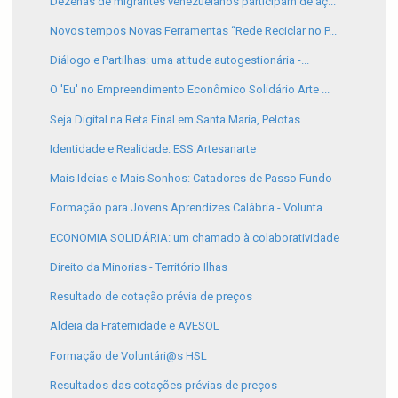
Dezenas de migrantes venezuelanos participam de aç...
Novos tempos Novas Ferramentas “Rede Reciclar no P...
Diálogo e Partilhas: uma atitude autogestionária -...
O 'Eu' no Empreendimento Econômico Solidário Arte ...
Seja Digital na Reta Final em Santa Maria, Pelotas...
Identidade e Realidade: ESS Artesanarte
Mais Ideias e Mais Sonhos: Catadores de Passo Fundo
Formação para Jovens Aprendizes Calábria - Volunta...
ECONOMIA SOLIDÁRIA: um chamado à colaboratividade
Direito da Minorias - Território Ilhas
Resultado de cotação prévia de preços
Aldeia da Fraternidade e AVESOL
Formação de Voluntári@s HSL
Resultados das cotações prévias de preços