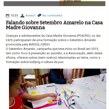
v
i
g
a
10:35
Avesol
No comments
t
Falando sobre Setembro Amarelo na Casa
i
Madre Giovanna
o
n
Crianças e adolescentes da Casa Madre Giovanna (POA/RS), no dia
24/9, participaram de uma formação sobre o Setembro Amarelo
promovida pela AVESOL/CRDH.
O Setembro Amarelo, campanha que teve início no Brasil em 2015,
tem como foco à prevenção ao suicídio, e a Associação, além desta
oficina, oferece outras (sem custos) relacionadas ao tema, como a
formação sobre bullying e cultura da paz.