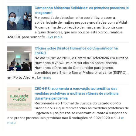
Campanha Máscaras Solidárias: os primeiros parceiros já
chegaram!
A necessidade de isolamento social faz crescer a
solidariedade de muitas pessoas engajadas com a Vida!
A campanha de confecção de máscaras já conta com
alguns doadores, que aos poucos estão procurando a
AVESOL para somar fo…
Ler mais
Oficina sobre Direitos Humanos do Consumidor na
ESPRO
No dia 20/02 de 2020, o Centro de Referência em Direitos
Humanos-AVESOL ministrou oficina sobre Direitos
Humanos e Direitos do Consumidor para jovens,
atendidos pela Ensino Social Profissionalizante (ESPRO),
em Porto Alegre…
Ler mais
CEDH-RS recomenda a renovação automática das
medidas protetivas a mulheres vítimas de violência
durante a pandemia
Recomenda ao Tribunal de Justiça do Estado do Rio
Grande do Sul que renove todas as medidas protetivas de
urgência cujos prazos se encerram durante a suspensão
dos prazos processuais previstas nas Resoluções nº 002/2020 e n…
Ler
mais