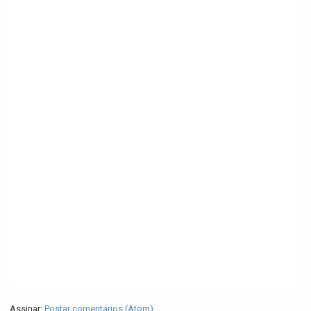
Assinar:
Postar comentários (Atom)