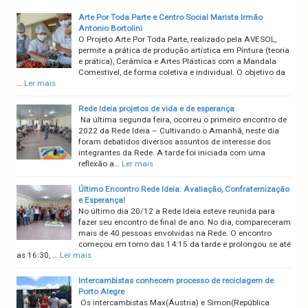
Arte Por Toda Parte e Centro Social Marista Irmão
Antonio Bortolini
O Projeto Arte Por Toda Parte, realizado pela AVESOL,
permite a prática de produção artística em Pintura (teoria
e prática), Cerâmica e Artes Plásticas com a Mandala
Comestível, de forma coletiva e individual. O objetivo da
…
Ler mais
Rede Ideia projetos de vida e de esperança
Na última segunda feira, ocorreu o primeiro encontro de
2022 da Rede Ideia – Cultivando o Amanhã, neste dia
foram debatidos diversos assuntos de interesse dos
integrantes da Rede. A tarde foi iniciada com uma
reflexão a…
Ler mais
Último Encontro Rede Ideia: Avaliação, Confraternização
e Esperança!
No último dia 20/12 a Rede Ideia esteve reunida para
fazer seu encontro de final de ano. No dia, compareceram
mais de 40 pessoas envolvidas na Rede. O encontro
começou em torno das 14:15 da tarde e prolongou se até
as 16:30, …
Ler mais
Intercambistas conhecem processo de reciclagem de
Porto Alegre
Os intercambistas Max(Áustria) e Simon(República