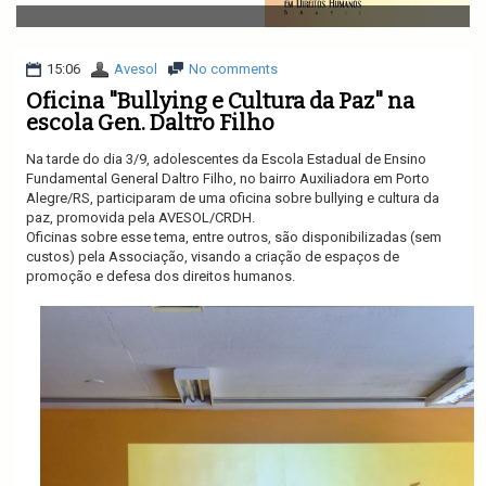
v
i
g
a
15:06
Avesol
No comments
t
Oficina "Bullying e Cultura da Paz" na
i
escola Gen. Daltro Filho
o
n
Na tarde do dia 3/9, adolescentes da Escola Estadual de Ensino
Fundamental General Daltro Filho, no bairro Auxiliadora em Porto
Alegre/RS, participaram de uma oficina sobre bullying e cultura da
paz, promovida pela AVESOL/CRDH.
Oficinas sobre esse tema, entre outros, são disponibilizadas (sem
custos) pela Associação, visando a criação de espaços de
promoção e defesa dos direitos humanos.