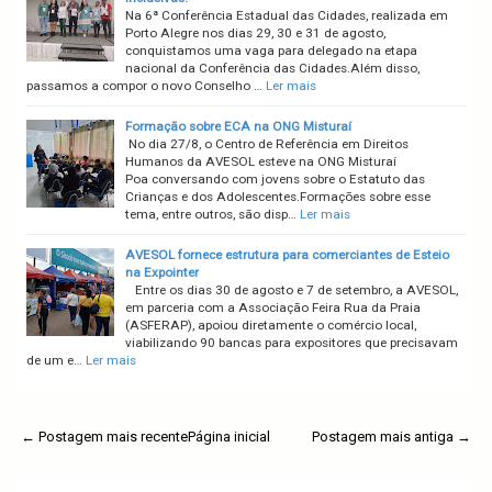
Na 6ª Conferência Estadual das Cidades, realizada em
Porto Alegre nos dias 29, 30 e 31 de agosto,
conquistamos uma vaga para delegado na etapa
nacional da Conferência das Cidades.Além disso,
passamos a compor o novo Conselho …
Ler mais
Formação sobre ECA na ONG Misturaí
No dia 27/8, o Centro de Referência em Direitos
Humanos da AVESOL esteve na ONG Misturaí
Poa conversando com jovens sobre o Estatuto das
Crianças e dos Adolescentes.Formações sobre esse
tema, entre outros, são disp…
Ler mais
AVESOL fornece estrutura para comerciantes de Esteio
na Expointer
Entre os dias 30 de agosto e 7 de setembro, a AVESOL,
em parceria com a Associação Feira Rua da Praia
(ASFERAP), apoiou diretamente o comércio local,
viabilizando 90 bancas para expositores que precisavam
de um e…
Ler mais
← Postagem mais recente
Página inicial
Postagem mais antiga →