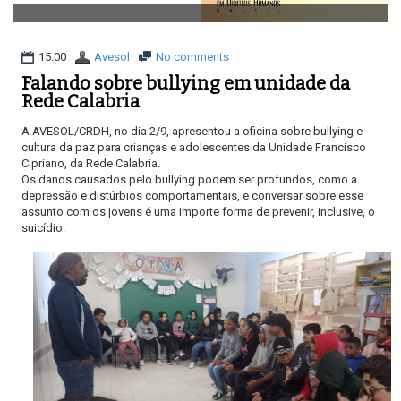
v
i
g
a
15:00
Avesol
No comments
t
Falando sobre bullying em unidade da
i
Rede Calabria
o
n
A AVESOL/CRDH, no dia 2/9, apresentou a oficina sobre bullying e
cultura da paz para crianças e adolescentes da Unidade Francisco
Cipriano, da Rede Calabria.
Os danos causados pelo bullying podem ser profundos, como a
depressão e distúrbios comportamentais, e conversar sobre esse
assunto com os jovens é uma importe forma de prevenir, inclusive, o
suicídio.