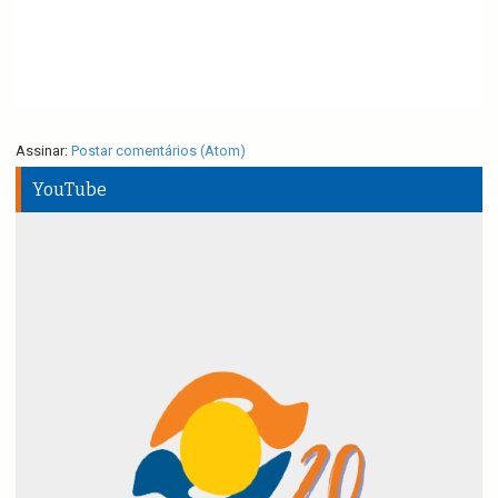
Assinar:
Postar comentários (Atom)
YouTube