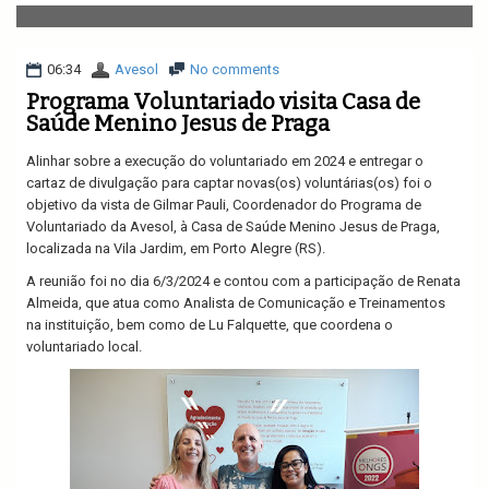
v
i
g
a
06:34
Avesol
No comments
t
Programa Voluntariado visita Casa de
i
Saúde Menino Jesus de Praga
o
n
Alinhar sobre a execução do voluntariado em 2024 e entregar o
cartaz de divulgação para captar novas(os) voluntárias(os) foi o
objetivo da vista de Gilmar Pauli, Coordenador do Programa de
Voluntariado da Avesol, à Casa de Saúde Menino Jesus de Praga,
localizada na Vila Jardim, em Porto Alegre (RS).
A reunião foi no dia 6/3/2024 e contou com a participação de Renata
Almeida, que atua como Analista de Comunicação e Treinamentos
na instituição, bem como de Lu Falquette, que coordena o
voluntariado local.