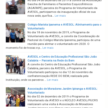
No dia 04 de dezembro de 2019 a convite da Associação
Gaúcha de Familiares e Pacientes Esquizofrênicos
(AGAFAPE), parceira do Programa de Voluntariado da
AVESOL, participamos da inauguração oficial de sua
nova sede, que fica…
Ler mais
Colégio Marista Ipanema e AVESOL: Alinhamento para o
Voluntariado
No dia 18 de novembro de 2019, o Programa de
Voluntariado da AVESOL, a convite da Coordenação de
Pastoral do Colégio Marista Ipanema, participou de uma
reunião para alinhar o voluntariado em 2020. O
momento foi de trocas e p…
Ler mais
AVESOL e Centro de Educação Profissional São João
Calabria – Parceria na Rede do Bem
A convite do Centro de Educação Profissional São João
Calabria, parceiro da AVESOL, o Programa de
Voluntariado participou no dia 12 de novembro da
confraternização REDE DO BEM, realizada pela
Instituição, onde os parceiros …
Ler mais
Associação de Moradores Jardim Ipiranga e AVESOL:
Voluntariado
No dia 02 de dezembro de 2019 o Programa de
Voluntariado da AVESOl e o NÚCLEO AVESOL/PUCRS
realizaram uma visita à Associação de Moradores