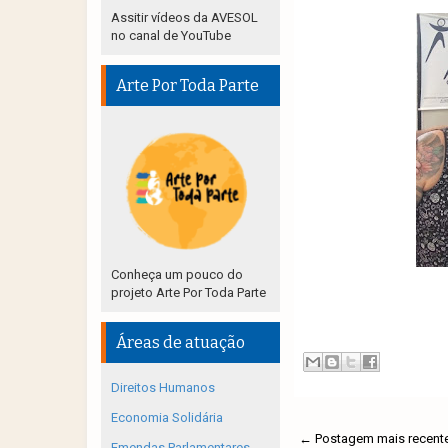
Assitir vídeos da AVESOL
no canal de YouTube
Arte Por Toda Parte
Conheça um pouco do
projeto Arte Por Toda Parte
Áreas de atuação
Direitos Humanos
Economia Solidária
← Postagem mais recent
Emendas Parlamentares