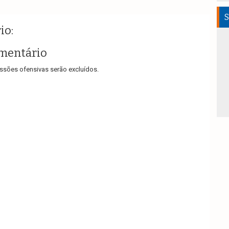
S
io:
mentário
sões ofensivas serão excluídos.