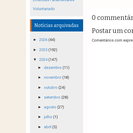
Voluntariado
0 commentár
Notícias arquivadas
Postar um co
►
2026
(44)
Comentários com expres
►
2025
(192)
▼
2024
(147)
►
dezembro
(11)
►
novembro
(18)
►
outubro
(24)
►
setembro
(28)
►
agosto
(27)
►
julho
(1)
►
abril
(5)