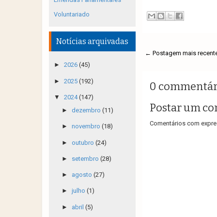
Voluntariado
Notícias arquivadas
← Postagem mais recent
►
2026
(45)
►
2025
(192)
0 commentár
▼
2024
(147)
Postar um co
►
dezembro
(11)
Comentários com expres
►
novembro
(18)
►
outubro
(24)
►
setembro
(28)
►
agosto
(27)
►
julho
(1)
►
abril
(5)