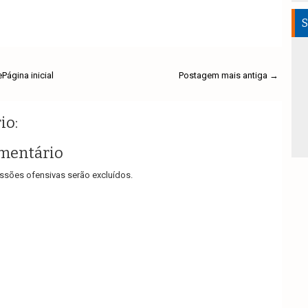
S
e
Página inicial
Postagem mais antiga →
io:
mentário
sões ofensivas serão excluídos.