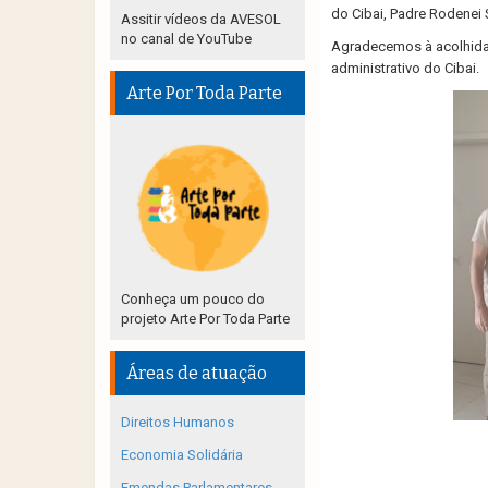
do Cibai, Padre Rodenei 
Assitir vídeos da AVESOL
no canal de YouTube
Agradecemos à acolhida
administrativo do Cibai.
Arte Por Toda Parte
Conheça um pouco do
projeto Arte Por Toda Parte
Áreas de atuação
Direitos Humanos
Economia Solidária
Emendas Parlamentares