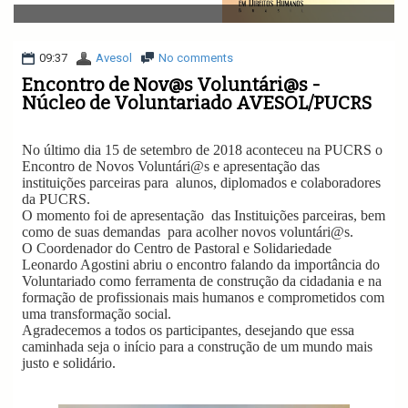
v
i
g
a
09:37
Avesol
No comments
t
Encontro de Nov@s Voluntári@s -
i
Núcleo de Voluntariado AVESOL/PUCRS
o
n
No último dia 15 de setembro de 2018 aconteceu na PUCRS o
Encontro de Novos Voluntári@s e apresentação das
instituições parceiras para
alunos, diplomados e colaboradores
da PUCRS.
O momento foi de apresentação
das Instituições parceiras, bem
como de suas demandas
para acolher novos voluntári@s.
O Coordenador do Centro de Pastoral e Solidariedade
Leonardo Agostini abriu o encontro falando da importância do
Voluntariado como ferramenta de construção da cidadania e na
formação de profissionais mais humanos e comprometidos com
uma transformação social.
Agradecemos a todos os participantes, desejando que essa
caminhada seja o início para a construção de um mundo mais
justo e solidário.