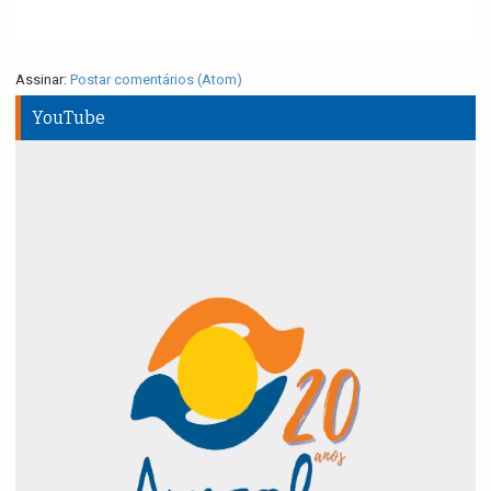
Assinar:
Postar comentários (Atom)
YouTube