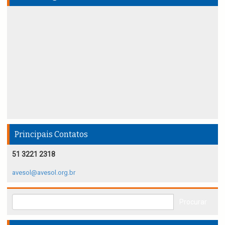
Principais Contatos
51 3221 2318
avesol@avesol.org.br