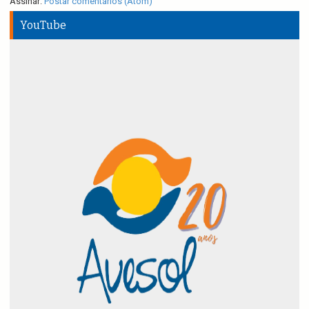
Assinar:
Postar comentários (Atom)
YouTube