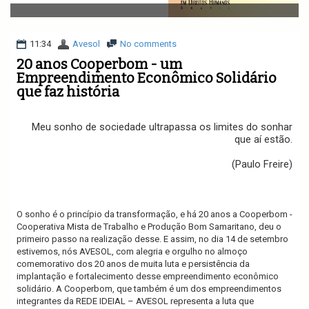
v
i
g
a
11:34
Avesol
No comments
t
20 anos Cooperbom - um
i
Empreendimento Econômico Solidário
o
que faz história
n
Meu sonho de sociedade ultrapassa os limites do sonhar
que aí estão.
(Paulo Freire)
O sonho é o princípio da transformação, e há 20 anos a Cooperbom -
Cooperativa Mista de Trabalho e Produção Bom Samaritano, deu o
primeiro passo na realização desse. E assim, no dia 14 de setembro
estivemos, nós AVESOL, com alegria e orgulho no almoço
comemorativo dos 20 anos de muita luta e persistência da
implantação e fortalecimento desse empreendimento econômico
solidário. A Cooperbom, que também é um dos empreendimentos
integrantes da REDE IDEIAL – AVESOL representa a luta que