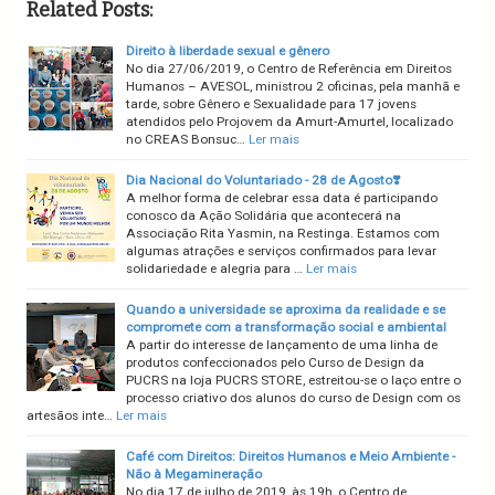
Related Posts:
Direito à liberdade sexual e gênero
No dia 27/06/2019, o Centro de Referência em Direitos
Humanos – AVESOL, ministrou 2 oficinas, pela manhã e
tarde, sobre Gênero e Sexualidade para 17 jovens
atendidos pelo Projovem da Amurt-Amurtel, localizado
no CREAS Bonsuc…
Ler mais
Dia Nacional do Voluntariado - 28 de Agosto❣️
A melhor forma de celebrar essa data é participando
conosco da Ação Solidária que acontecerá na
Associação Rita Yasmin, na Restinga. Estamos com
algumas atrações e serviços confirmados para levar
solidariedade e alegria para …
Ler mais
Quando a universidade se aproxima da realidade e se
compromete com a transformação social e ambiental
A partir do interesse de lançamento de uma linha de
produtos confeccionados pelo Curso de Design da
PUCRS na loja PUCRS STORE, estreitou-se o laço entre o
processo criativo dos alunos do curso de Design com os
artesãos inte…
Ler mais
Café com Direitos: Direitos Humanos e Meio Ambiente -
Não à Megamineração
No dia 17 de julho de 2019, às 19h, o Centro de