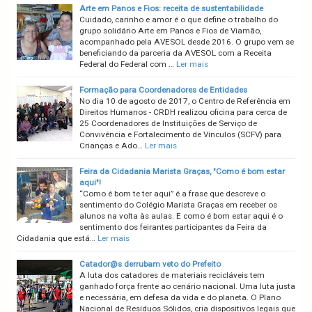
Arte em Panos e Fios: receita de sustentabilidade
Cuidado, carinho e amor é o que define o trabalho do
grupo solidário Arte em Panos e Fios de Viamão,
acompanhado pela AVESOL desde 2016. O grupo vem se
beneficiando da parceria da AVESOL com a Receita
Federal do Federal com …
Ler mais
Formação para Coordenadores de Entidades
No dia 10 de agosto de 2017, o Centro de Referência em
Direitos Humanos - CRDH realizou oficina para cerca de
25 Coordenadores de Instituições de Serviço de
Convivência e Fortalecimento de Vínculos (SCFV) para
Crianças e Ado…
Ler mais
Feira da Cidadania Marista Graças, "Como é bom estar
aqui"!
“Como é bom te ter aqui” é a frase que descreve o
sentimento do Colégio Marista Graças em receber os
alunos na volta às aulas. E como é bom estar aqui é o
sentimento dos feirantes participantes da Feira da
Cidadania que está…
Ler mais
Catador@s derrubam veto do Prefeito
A luta dos catadores de materiais recicláveis tem
ganhado força frente ao cenário nacional. Uma luta justa
e necessária, em defesa da vida e do planeta. O Plano
Nacional de Resíduos Sólidos, cria dispositivos legais que