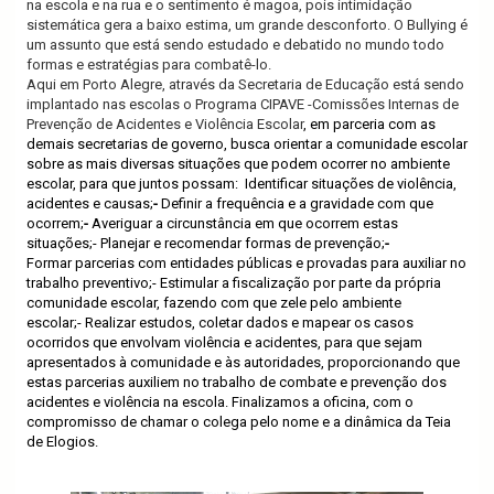
na escola e na rua e o sentimento é magoa, pois intimidação
sistemática gera a baixo estima, um grande desconforto. O Bullying é
um assunto que está sendo estudado e debatido no mundo todo
formas e estratégias para combatê-lo.
Aqui em Porto Alegre, através da Secretaria de Educação está sendo
implantado nas escolas o Programa CIPAVE -Comissões Internas de
Prevenção de Acidentes e Violência Escolar
, em parceria com as
demais secretarias de governo, busca orientar a comunidade escolar
sobre as mais diversas situações que podem ocorrer no ambiente
escolar, para que juntos possam:
Identificar situações de violência,
acidentes e causas;
-
Definir a frequência e a gravidade com que
ocorrem;
-
Averiguar a circunstância em que ocorrem estas
situações;- Planejar e recomendar formas de prevenção;
-
Formar parcerias com entidades públicas e provadas para auxiliar no
trabalho preventivo;- Estimular a fiscalização por parte da própria
comunidade escolar, fazendo com que zele pelo ambiente
escolar;- Realizar estudos, coletar dados e mapear os casos
ocorridos que envolvam violência e acidentes, para que sejam
apresentados à comunidade e às autoridades, proporcionando que
estas parcerias auxiliem no trabalho de combate e prevenção dos
acidentes e violência na escola. Finalizamos a oficina, com o
compromisso de chamar o colega pelo nome e a dinâmica da Teia
de Elogios.