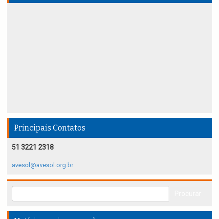
Principais Contatos
51 3221 2318
avesol@avesol.org.br