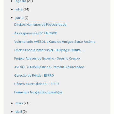
►
agosto
(21)
►
julho
(24)
▼
junho
(9)
Direitos Humanos da Pessoa Idosa
Às vésperas da 25 ° FEICOOP
Voluntariado AVESOL e Casa de Amigos Santo Antônio
Oficina Escola Victor Issler - Bullying e Cultura ...
Projeto Através do Espelho - Orgulho Crespo
AVESOL e ACM Restinga - Parceria Voluntariado
Geração de Renda - ESPRO
Gênero e Sexualidade - ESPRO
Formatura Nov@s Doutorzinh@s
►
maio
(21)
►
abril
(9)