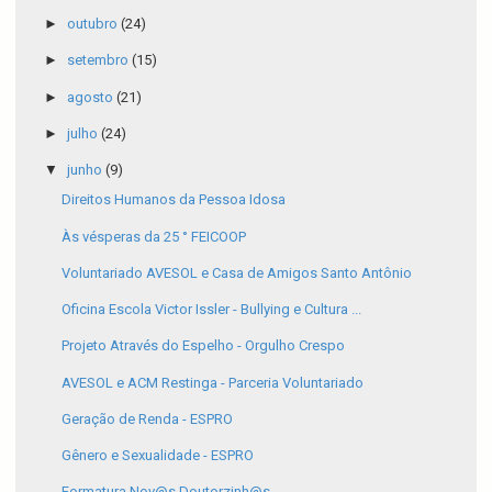
►
outubro
(24)
►
setembro
(15)
►
agosto
(21)
►
julho
(24)
▼
junho
(9)
Direitos Humanos da Pessoa Idosa
Às vésperas da 25 ° FEICOOP
Voluntariado AVESOL e Casa de Amigos Santo Antônio
Oficina Escola Victor Issler - Bullying e Cultura ...
Projeto Através do Espelho - Orgulho Crespo
AVESOL e ACM Restinga - Parceria Voluntariado
Geração de Renda - ESPRO
Gênero e Sexualidade - ESPRO
Formatura Nov@s Doutorzinh@s