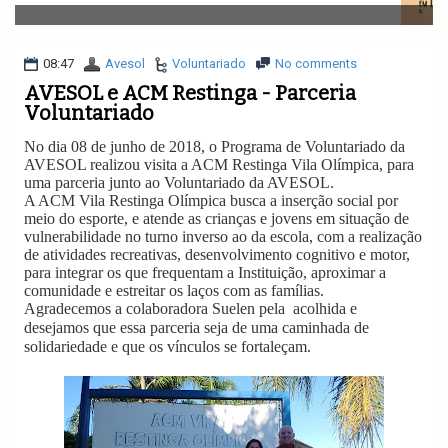
v
i
g
a
08:47
Avesol
Voluntariado
No comments
t
AVESOL e ACM Restinga - Parceria
i
Voluntariado
o
n
No dia 08 de junho de 2018, o Programa de Voluntariado da
AVESOL realizou visita a ACM Restinga Vila Olímpica, para
uma parceria junto ao Voluntariado da AVESOL.
A ACM Vila Restinga Olímpica busca a inserção social por
meio do esporte, e atende as crianças e jovens em situação de
vulnerabilidade no turno inverso ao da escola, com a realização
de atividades recreativas, desenvolvimento cognitivo e motor,
para integrar os que frequentam a Instituição, aproximar a
comunidade e estreitar os laços com as famílias.
Agradecemos a colaboradora Suelen pela acolhida e
desejamos que essa parceria seja de uma caminhada de
solidariedade e que os vínculos se fortaleçam.