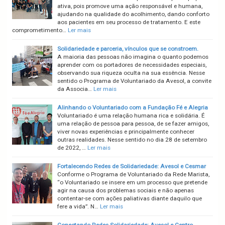
ativa, pois promove uma ação responsável e humana,
ajudando na qualidade do acolhimento, dando conforto
aos pacientes em seu processo de tratamento. E este
comprometimento…
Ler mais
Solidariedade e parceria, vínculos que se constroem.
A maioria das pessoas não imagina o quanto podemos
aprender com os portadores de necessidades especiais,
observando sua riqueza oculta na sua essência. Nesse
sentido o Programa de Voluntariado da Avesol, a convite
da Associa…
Ler mais
Alinhando o Voluntariado com a Fundação Fé e Alegria
Voluntariado é uma relação humana rica e solidária. É
uma relação de pessoa para pessoa, de se fazer amigos,
viver novas experiências e principalmente conhecer
outras realidades. Nesse sentido no dia 28 de setembro
de 2022, …
Ler mais
Fortalecendo Redes de Solidariedade: Avesol e Cesmar
Conforme o Programa de Voluntariado da Rede Marista,
“o Voluntariado se insere em um processo que pretende
agir na causa dos problemas sociais e não apenas
contentar-se com ações paliativas diante daquilo que
fere a vida”. N…
Ler mais