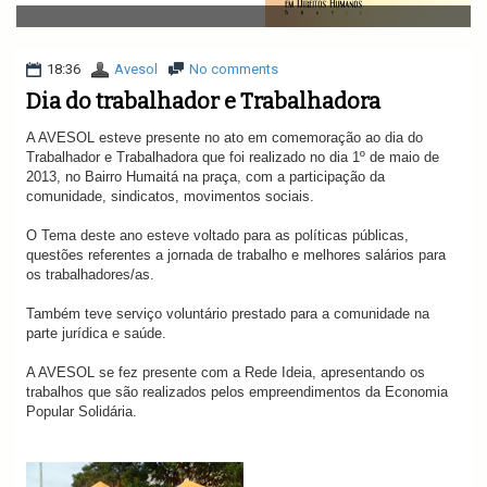
v
i
g
a
18:36
Avesol
No comments
t
Dia do trabalhador e Trabalhadora
i
o
A AVESOL esteve presente no ato em comemoração ao dia do
n
Trabalhador e Trabalhadora que foi realizado no dia 1º de maio de
2013, no Bairro Humaitá na praça, com a participação da
comunidade, sindicatos, movimentos sociais.
O Tema deste ano esteve voltado para as políticas públicas,
questões referentes a jornada de trabalho e melhores salários para
os trabalhadores/as.
Também teve serviço voluntário prestado para a comunidade na
parte jurídica e saúde.
A AVESOL se fez presente com a Rede Ideia, apresentando os
trabalhos que são realizados pelos empreendimentos da Economia
Popular Solidária.