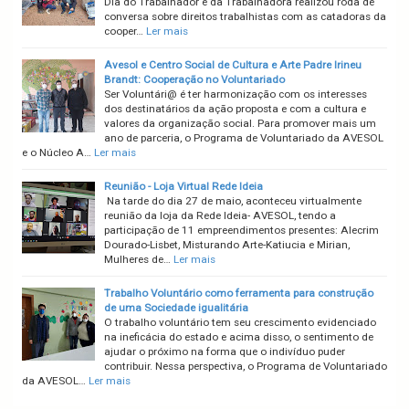
Dia do Trabalhador e da Trabalhadora realizou roda de
conversa sobre direitos trabalhistas com as catadoras da
cooper…
Ler mais
Avesol e Centro Social de Cultura e Arte Padre Irineu
Brandt: Cooperação no Voluntariado
Ser Voluntári@ é ter harmonização com os interesses
dos destinatários da ação proposta e com a cultura e
valores da organização social. Para promover mais um
ano de parceria, o Programa de Voluntariado da AVESOL
e o Núcleo A…
Ler mais
Reunião - Loja Virtual Rede Ideia
Na tarde do dia 27 de maio, aconteceu virtualmente
reunião da loja da Rede Ideia- AVESOL, tendo a
participação de 11 empreendimentos presentes: Alecrim
Dourado-Lisbet, Misturando Arte-Katiucia e Mirian,
Mulheres de…
Ler mais
Trabalho Voluntário como ferramenta para construção
de uma Sociedade igualitária
O trabalho voluntário tem seu crescimento evidenciado
na ineficácia do estado e acima disso, o sentimento de
ajudar o próximo na forma que o indivíduo puder
contribuir. Nessa perspectiva, o Programa de Voluntariado
da AVESOL…
Ler mais