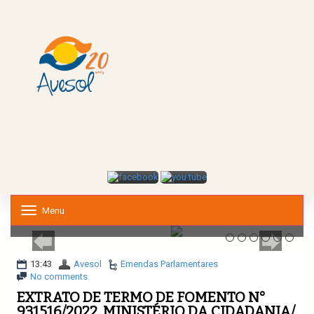
Menu
T
o
g
g
l
13:43
Avesol
Emendas Parlamentares
e
No comments
n
EXTRATO DE TERMO DE FOMENTO N°
a
931516/2022, MINISTÉRIO DA CIDADANIA/
v