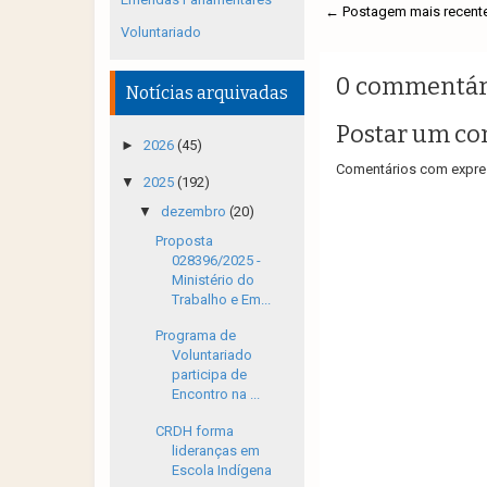
← Postagem mais recent
Voluntariado
0 commentár
Notícias arquivadas
Postar um co
►
2026
(45)
Comentários com expres
▼
2025
(192)
▼
dezembro
(20)
Proposta
028396/2025 -
Ministério do
Trabalho e Em...
Programa de
Voluntariado
participa de
Encontro na ...
CRDH forma
lideranças em
Escola Indígena