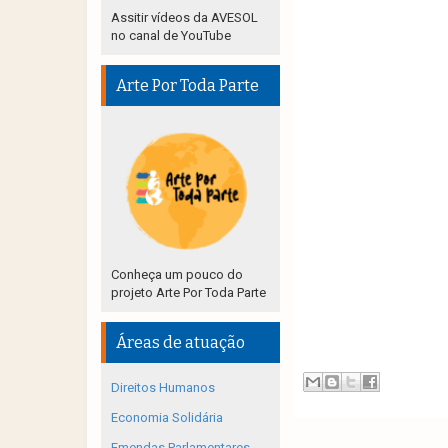
Assitir vídeos da AVESOL
no canal de YouTube
Arte Por Toda Parte
Conheça um pouco do
projeto Arte Por Toda Parte
Áreas de atuação
Direitos Humanos
Economia Solidária
Emendas Parlamentares