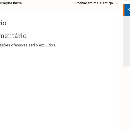
e
Página inicial
Postagem mais antiga →
S
io:
mentário
sões ofensivas serão excluídos.