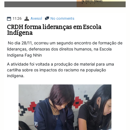
v
i
g
a
11:26
Avesol
No comments
t
CRDH forma lideranças em Escola
i
Indígena
o
n
No dia 28/11, ocorreu um segundo encontro de formação de
lideranças, defensoras dos direitos humanos, na Escola
Indígena Fag Nhin
A atividade foi voltada a produção de material para uma
cartilha sobre os impactos do racismo na população
indígena.