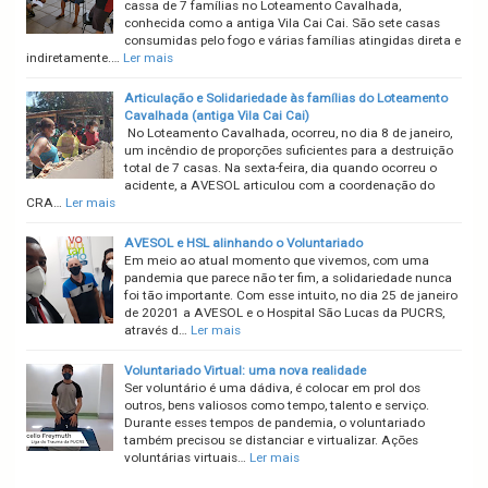
cassa de 7 famílias no Loteamento Cavalhada,
conhecida como a antiga Vila Cai Cai. São sete casas
consumidas pelo fogo e várias famílias atingidas direta e
indiretamente.…
Ler mais
Articulação e Solidariedade às famílias do Loteamento
Cavalhada (antiga Vila Cai Cai)
No Loteamento Cavalhada, ocorreu, no dia 8 de janeiro,
um incêndio de proporções suficientes para a destruição
total de 7 casas. Na sexta-feira, dia quando ocorreu o
acidente, a AVESOL articulou com a coordenação do
CRA…
Ler mais
AVESOL e HSL alinhando o Voluntariado
Em meio ao atual momento que vivemos, com uma
pandemia que parece não ter fim, a solidariedade nunca
foi tão importante. Com esse intuito, no dia 25 de janeiro
de 20201 a AVESOL e o Hospital São Lucas da PUCRS,
através d…
Ler mais
Voluntariado Virtual: uma nova realidade
Ser voluntário é uma dádiva, é colocar em prol dos
outros, bens valiosos como tempo, talento e serviço.
Durante esses tempos de pandemia, o voluntariado
também precisou se distanciar e virtualizar. Ações
voluntárias virtuais…
Ler mais