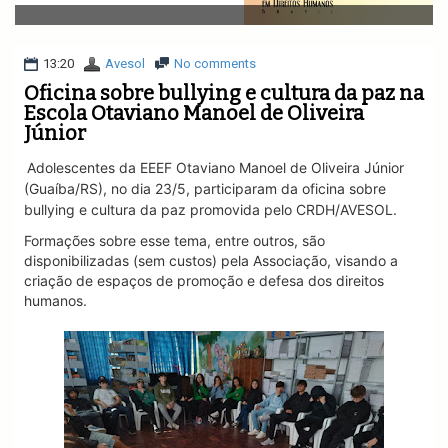
v
i
g
a
13:20
Avesol
No comments
t
Oficina sobre bullying e cultura da paz na
i
Escola Otaviano Manoel de Oliveira
o
Júnior
n
Adolescentes da EEEF Otaviano Manoel de Oliveira Júnior
(Guaíba/RS), no dia 23/5, participaram da oficina sobre
bullying e cultura da paz promovida pelo CRDH/AVESOL.
Formações sobre esse tema, entre outros, são
disponibilizadas (sem custos) pela Associação, visando a
criação de espaços de promoção e defesa dos direitos
humanos.