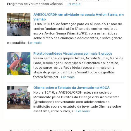
Programa de Voluntariado.Oficinas …
Ler mais
AVESOL/CRDH em atividade na escola Ayrton Senna, em
Viamão
O dia 3/10 foi de formação para os alunos do 1° ano do
ensino fundamental até o 3° ano do ensino médio da
escola Ayrton Senna (Viamão/RS), com as temáticas
sobre direito das crianças e adolescentes, e sobre gênero
e sexualida…
Ler mais
Projeto Identidade Visual passa por mais 5 grupos
Nessa semana, os grupos Ames, Acorde Mulher, Mãos de
Fada, Associação Construção e Sementes do Plástico,
todos parceiros da Rede Ideia, receberam mais uma
etapa do projeto Identidade Visual.Todos os graffitis
foram feitos pel…
Ler mais
Oficina sobre o Estatuto da Juventude no MDCA
No dia 10/10, a AVESOL/CRDH esteve na sede do
Movimento pelos Direitos da Criança e do Adolescente
(@mdcapoa) conversando com adolescentes da
instituição sobre o estatuto da juventude.Oficinas sobre
esse tema, entre outros, s…
Ler mais