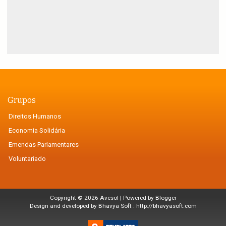
Grupos
Direitos Humanos
Economia Solidária
Emendas Parlamentares
Voluntariado
Copyright ©
2026
Avesol
| Powered by
Blogger
Design and developed by Bhavya Soft :
http://bhavyasoft.com