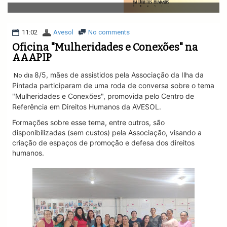
v
i
g
a
11:02
Avesol
No comments
t
Oficina "Mulheridades e Conexões" na
i
AAAPIP
o
n
8/5, mães de assistidos pela Associação da Ilha da
No dia
Pintada
participaram de uma roda de conversa sobre o tema
"Mulheridades e Conexões", promovida pelo Centro de
Referência em Direitos Humanos da AVESOL.
Formações sobre esse tema, entre outros, são
disponibilizadas (sem custos) pela Associação, visando a
criação de espaços de promoção e defesa dos direitos
humanos.