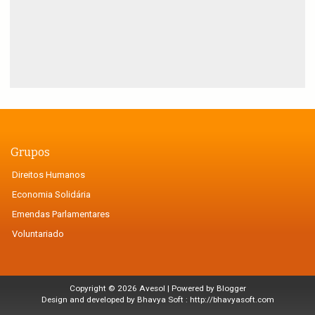
Grupos
Direitos Humanos
Economia Solidária
Emendas Parlamentares
Voluntariado
Copyright ©
2026
Avesol
| Powered by
Blogger
Design and developed by Bhavya Soft :
http://bhavyasoft.com