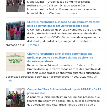
Maria Mulher – Organização de Mulheres Negras
realizaram um Café com Direitos sobre o Dia
Internacional da Mulher. O evento ocorreu na sede do
Maria Mulher na Vila Cruzeir…
Ler mais
CEDH-RS recomenda a criação de um plano emergencial
para às comunidades em vulnerabilidade social
O Conselho Estadual de Direitos Humanos do Rio Grande
do Sul, atento às medidas de combate à pandemia do
novo coronavírus (COVID-19), recomenda ao governador
do Estado, Eduardo Leite, a criação de medidas de
proteção e auxí…
Ler mais
CEDH-RS recomenda a renovação automática das
medidas protetivas a mulheres vítimas de violência
durante a pandemia
Recomenda ao Tribunal de Justiça do Estado do Rio
Grande do Sul que renove todas as medidas protetivas de
urgência cujos prazos se encerram durante a suspensão
dos prazos processuais previstas nas Resoluções nº 002/2020 e n…
Ler
mais
Campanha "Só a Solidariedade não pode PARAR" - Os 15
primeiros dias...
A pandemia inicialmente intimidou muitas pessoas, que
ficaram em isolamento social, em suas casas, empresas
que alegavam não estar trabalhando e parecia que o