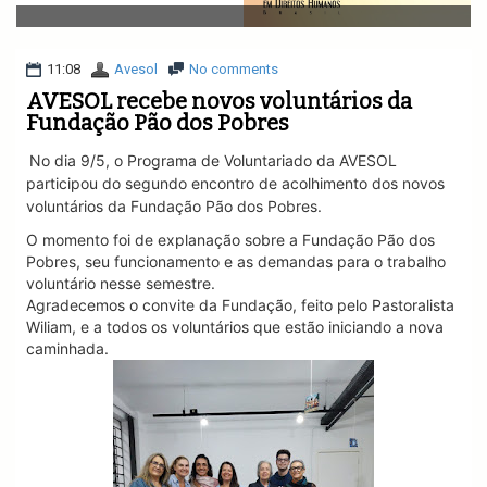
v
i
g
a
11:08
Avesol
No comments
t
AVESOL recebe novos voluntários da
i
Fundação Pão dos Pobres
o
n
No dia 9/5, o Programa de Voluntariado da AVESOL
participou do segundo encontro de acolhimento dos novos
voluntários da Fundação Pão dos Pobres.
O momento foi de explanação sobre a Fundação Pão dos
Pobres, seu funcionamento e as demandas para o trabalho
voluntário nesse semestre.
Agradecemos o convite da Fundação, feito pelo Pastoralista
Wiliam, e a todos os voluntários que estão iniciando a nova
caminhada.